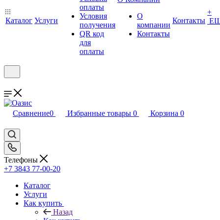
оплаты
+
Условия
О
Каталог
Услуги
Контакты
Е
получения
компании
QR код
Контакты
для
оплаты
Сравнение
0
Избранные товары
0
Корзина
0
Телефоны
+7 3843 77-00-20
Каталог
Услуги
Как купить
Назад