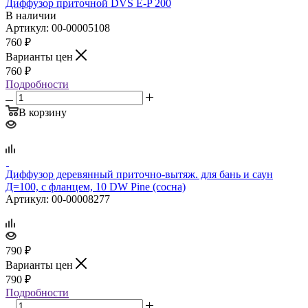
Диффузор приточной DVS E‑P 200
В наличии
Артикул: 00-00005108
760
₽
Варианты цен
760
₽
Подробности
В корзину
Диффузор деревянный приточно‑вытяж. для бань и саун
Д=100, с фланцем, 10 DW Pine (сосна)
Артикул: 00-00008277
790
₽
Варианты цен
790
₽
Подробности