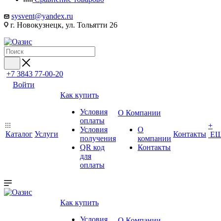
sysvent@yandex.ru
г. Новокузнецк, ул. Тольятти 26
+7 3843 77-00-20
Войти
Как купить
Условия
О Компании
оплаты
+
Условия
О
Каталог
Услуги
Контакты
Е
получения
компании
QR код
Контакты
для
оплаты
Как купить
Условия
О Компании