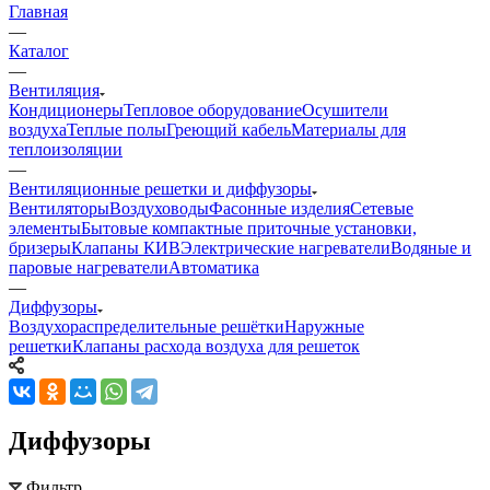
Главная
—
Каталог
—
Вентиляция
Кондиционеры
Тепловое оборудование
Осушители
воздуха
Теплые полы
Греющий кабель
Материалы для
теплоизоляции
—
Вентиляционные решетки и диффузоры
Вентиляторы
Воздуховоды
Фасонные изделия
Сетевые
элементы
Бытовые компактные приточные установки,
бризеры
Клапаны КИВ
Электрические нагреватели
Водяные и
паровые нагреватели
Автоматика
—
Диффузоры
Воздухораспределительные решётки
Наружные
решетки
Клапаны расхода воздуха для решеток
Диффузоры
Фильтр