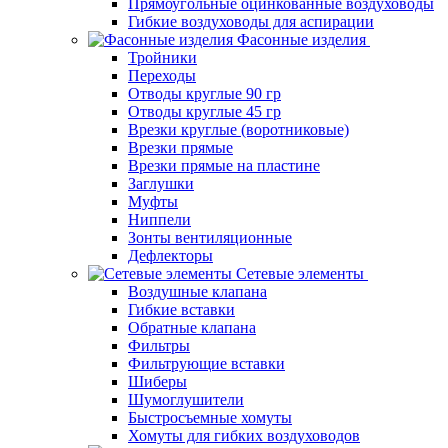
Прямоугольные оцинкованные воздуховоды
Гибкие воздуховоды для аспирации
Фасонные изделия
Тройники
Переходы
Отводы круглые 90 гр
Отводы круглые 45 гр
Врезки круглые (воротниковые)
Врезки прямые
Врезки прямые на пластине
Заглушки
Муфты
Ниппели
Зонты вентиляционные
Дефлекторы
Сетевые элементы
Воздушные клапана
Гибкие вставки
Обратные клапана
Фильтры
Фильтрующие вставки
Шиберы
Шумоглушители
Быстросъемные хомуты
Хомуты для гибких воздуховодов