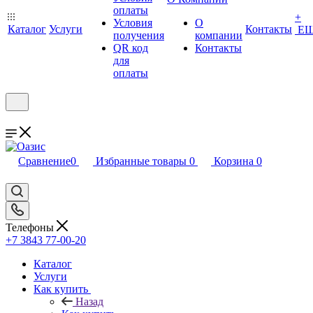
оплаты
+
Условия
О
Каталог
Услуги
Контакты
Е
получения
компании
QR код
Контакты
для
оплаты
Сравнение
0
Избранные товары
0
Корзина
0
Телефоны
+7 3843 77-00-20
Каталог
Услуги
Как купить
Назад