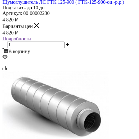
Шумоглушитель ЛС ГТК 125‑900 ( ГТК‑125‑900‑оц.‑р.р.)
Под заказ - до 10 дн.
Артикул: 00-00002230
4 820
₽
Варианты цен
4 820
₽
Подробности
В корзину