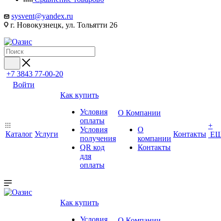
sysvent@yandex.ru
г. Новокузнецк, ул. Тольятти 26
+7 3843 77-00-20
Войти
Как купить
Условия
О Компании
оплаты
+
Условия
О
Каталог
Услуги
Контакты
Е
получения
компании
QR код
Контакты
для
оплаты
Как купить
Условия
О Компании