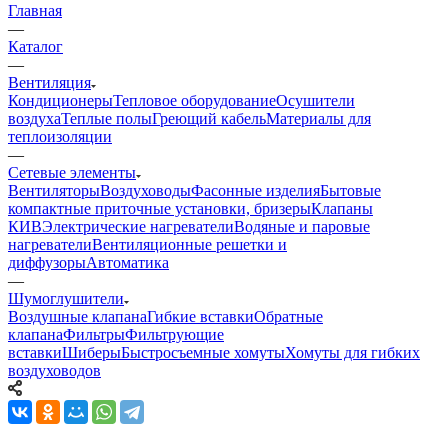
Главная
—
Каталог
—
Вентиляция
Кондиционеры
Тепловое оборудование
Осушители
воздуха
Теплые полы
Греющий кабель
Материалы для
теплоизоляции
—
Сетевые элементы
Вентиляторы
Воздуховоды
Фасонные изделия
Бытовые
компактные приточные установки, бризеры
Клапаны
КИВ
Электрические нагреватели
Водяные и паровые
нагреватели
Вентиляционные решетки и
диффузоры
Автоматика
—
Шумоглушители
Воздушные клапана
Гибкие вставки
Обратные
клапана
Фильтры
Фильтрующие
вставки
Шиберы
Быстросъемные хомуты
Хомуты для гибких
воздуховодов