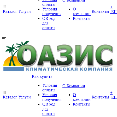
О Компании
оплаты
+
Условия
О
Каталог
Услуги
Контакты
Е
получения
компании
QR код
Контакты
для
оплаты
Как купить
Условия
О Компании
оплаты
+
Условия
О
Каталог
Услуги
Контакты
Е
получения
компании
QR код
Контакты
для
оплаты