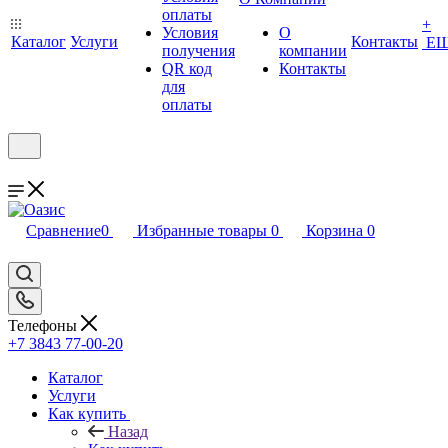
оплаты
+
Условия
О
Каталог
Услуги
Контакты
Е
получения
компании
QR код
Контакты
для
оплаты
Сравнение
0
Избранные товары
0
Корзина
0
Телефоны
+7 3843 77-00-20
Каталог
Услуги
Как купить
Назад