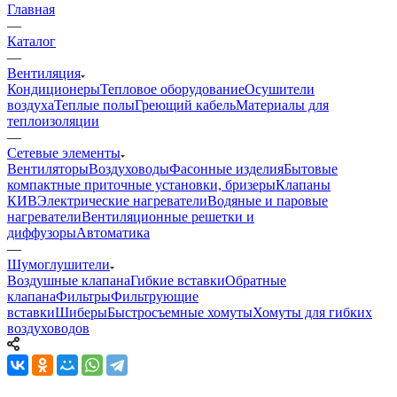
Главная
—
Каталог
—
Вентиляция
Кондиционеры
Тепловое оборудование
Осушители
воздуха
Теплые полы
Греющий кабель
Материалы для
теплоизоляции
—
Сетевые элементы
Вентиляторы
Воздуховоды
Фасонные изделия
Бытовые
компактные приточные установки, бризеры
Клапаны
КИВ
Электрические нагреватели
Водяные и паровые
нагреватели
Вентиляционные решетки и
диффузоры
Автоматика
—
Шумоглушители
Воздушные клапана
Гибкие вставки
Обратные
клапана
Фильтры
Фильтрующие
вставки
Шиберы
Быстросъемные хомуты
Хомуты для гибких
воздуховодов