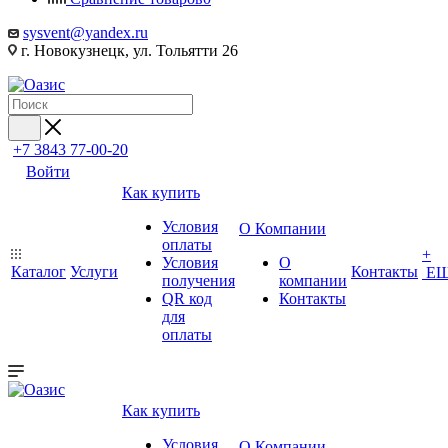
sysvent@yandex.ru
г. Новокузнецк, ул. Тольятти 26
+7 3843 77-00-20
Войти
Как купить
Условия
О Компании
оплаты
+
Условия
О
Каталог
Услуги
Контакты
Е
получения
компании
QR код
Контакты
для
оплаты
Как купить
Условия
О Компании