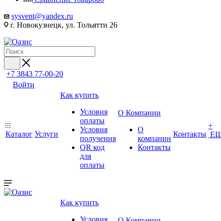
sysvent@yandex.ru
г. Новокузнецк, ул. Тольятти 26
+7 3843 77-00-20
Войти
Как купить
Условия
О Компании
оплаты
+
Условия
О
Каталог
Услуги
Контакты
Е
получения
компании
QR код
Контакты
для
оплаты
Как купить
Условия
О Компании