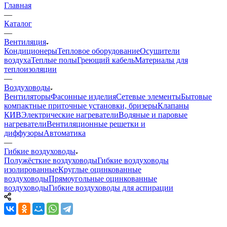
Главная
—
Каталог
—
Вентиляция
Кондиционеры
Тепловое оборудование
Осушители
воздуха
Теплые полы
Греющий кабель
Материалы для
теплоизоляции
—
Воздуховоды
Вентиляторы
Фасонные изделия
Сетевые элементы
Бытовые
компактные приточные установки, бризеры
Клапаны
КИВ
Электрические нагреватели
Водяные и паровые
нагреватели
Вентиляционные решетки и
диффузоры
Автоматика
—
Гибкие воздуховоды
Полужёсткие воздуховоды
Гибкие воздуховоды
изолированные
Круглые оцинкованные
воздуховоды
Прямоугольные оцинкованные
воздуховоды
Гибкие воздуховоды для аспирации