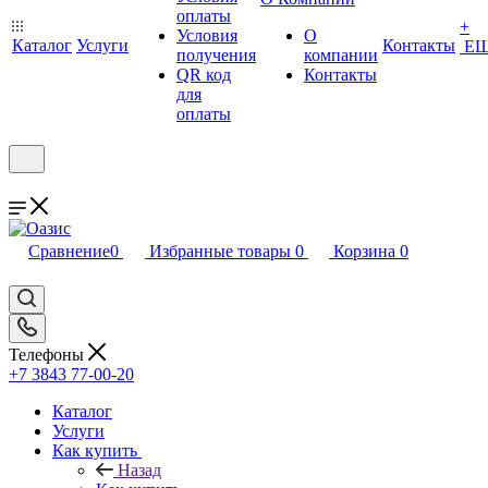
оплаты
+
Условия
О
Каталог
Услуги
Контакты
Е
получения
компании
QR код
Контакты
для
оплаты
Сравнение
0
Избранные товары
0
Корзина
0
Телефоны
+7 3843 77-00-20
Каталог
Услуги
Как купить
Назад