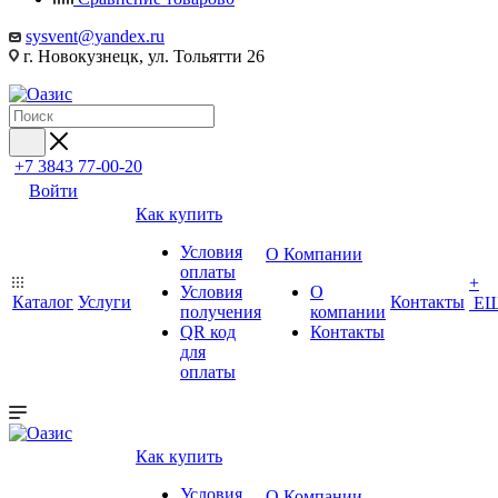
sysvent@yandex.ru
г. Новокузнецк, ул. Тольятти 26
+7 3843 77-00-20
Войти
Как купить
Условия
О Компании
оплаты
+
Условия
О
Каталог
Услуги
Контакты
Е
получения
компании
QR код
Контакты
для
оплаты
Как купить
Условия
О Компании