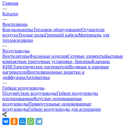
Главная
—
Каталог
—
Вентиляция
Кондиционеры
Тепловое оборудование
Осушители
воздуха
Теплые полы
Греющий кабель
Материалы для
теплоизоляции
—
Воздуховоды
Вентиляторы
Фасонные изделия
Сетевые элементы
Бытовые
компактные приточные установки, бризеры
Клапаны
КИВ
Электрические нагреватели
Водяные и паровые
нагреватели
Вентиляционные решетки и
диффузоры
Автоматика
—
Гибкие воздуховоды
Полужёсткие воздуховоды
Гибкие воздуховоды
изолированные
Круглые оцинкованные
воздуховоды
Прямоугольные оцинкованные
воздуховоды
Гибкие воздуховоды для аспирации