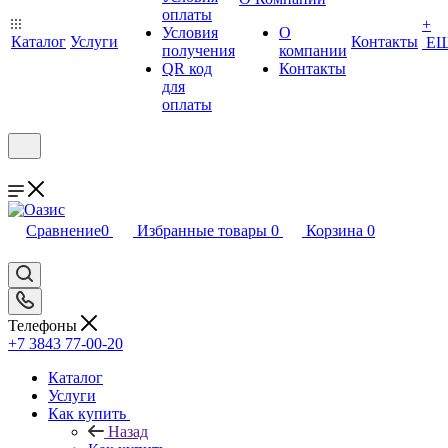
оплаты
+
Условия
О
Каталог
Услуги
Контакты
Е
получения
компании
QR код
Контакты
для
оплаты
Сравнение
0
Избранные товары
0
Корзина
0
Телефоны
+7 3843 77-00-20
Каталог
Услуги
Как купить
Назад