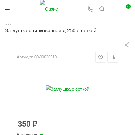
0
Заглушка оцинкованная д.250 с сеткой
Главная
Каталог
Вентиляция
Фасонные изделия
Заглушки
Артикул:
00-00026510
350
₽
В наличии