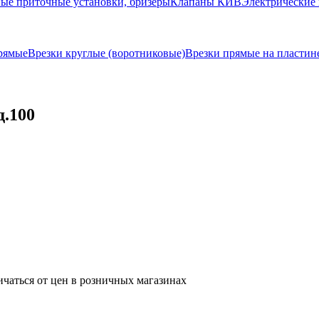
ые приточные установки, бризеры
Клапаны КИВ
Электрические 
рямые
Врезки круглые (воротниковые)
Врезки прямые на пластин
д.100
ичаться от цен в розничных магазинах