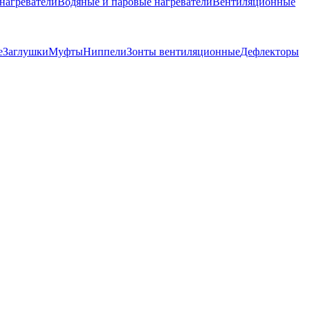
нагреватели
Водяные и паровые нагреватели
Вентиляционные
е
Заглушки
Муфты
Ниппели
Зонты вентиляционные
Дефлекторы