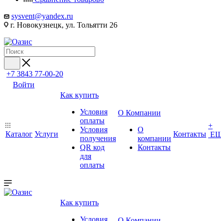
sysvent@yandex.ru
г. Новокузнецк, ул. Тольятти 26
+7 3843 77-00-20
Войти
Как купить
Условия
О Компании
оплаты
+
Условия
О
Каталог
Услуги
Контакты
Е
получения
компании
QR код
Контакты
для
оплаты
Как купить
Условия
О Компании