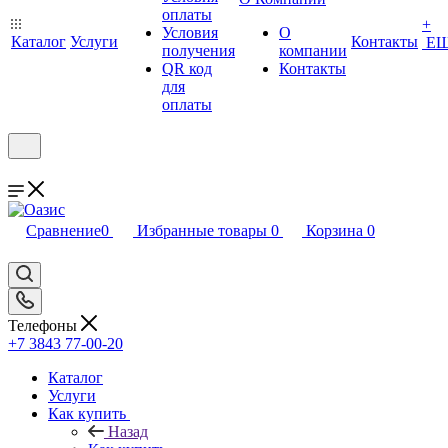
оплаты
+
Условия
О
Каталог
Услуги
Контакты
Е
получения
компании
QR код
Контакты
для
оплаты
Сравнение
0
Избранные товары
0
Корзина
0
Телефоны
+7 3843 77-00-20
Каталог
Услуги
Как купить
Назад