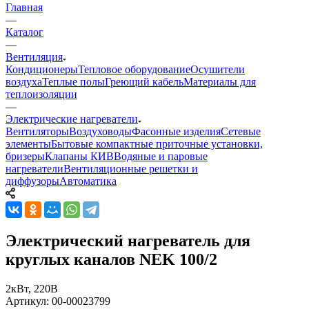
Главная
—
Каталог
—
Вентиляция
Кондиционеры
Тепловое оборудование
Осушители
воздуха
Теплые полы
Греющий кабель
Материалы для
теплоизоляции
—
Электрические нагреватели
Вентиляторы
Воздуховоды
Фасонные изделия
Сетевые
элементы
Бытовые компактные приточные установки,
бризеры
Клапаны КИВ
Водяные и паровые
нагреватели
Вентиляционные решетки и
диффузоры
Автоматика
Электрический нагреватель для
круглых каналов NEK 100/2
2кВт, 220В
Артикул:
00-00023799