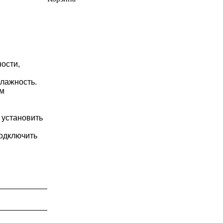
ости,
влажность.
ем
 установить
подключить