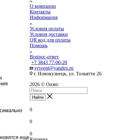
О компании
Контакты
Информация
Условия оплаты
Условия доставки
QR код для оплаты
Помощь
Вопрос-ответ
+7 3843 77-00-20
sysvent@yandex.ru
г. Новокузнецк, ул. Тольятти 26
я
ания
2026 © Оазис
Найти
0
ксимально
0
0
ановятся еще
Корзина