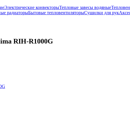
ие
Электрические конвекторы
Тепловые завесы водяные
Тепловен
ые радиаторы
Бытовые тепловентиляторы
Сушилки для рук
Аксе
lima RIH-R1000G