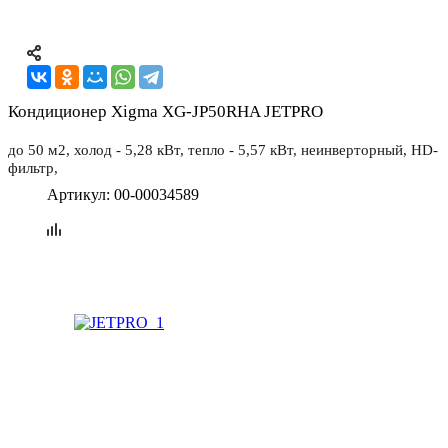
Главная
Каталог
Кондиционеры
Тепловое оборудование
Вентиляция
Осушители
Кондиционер Xigma XG-JP50RHA JETPRO
воздуха
Теплые полы
Греющий кабель
Материалы для
теплоизоляции
до 50 м2, холод - 5,28 кВт, тепло - 5,57 кВт, неинверторный, HD-
фильтр,
Настенные сплит-системы
Оконные кондиционеры
Полупромышленные сплит-
Артикул:
00-00034589
системы
Аксессуары к кондиционерам