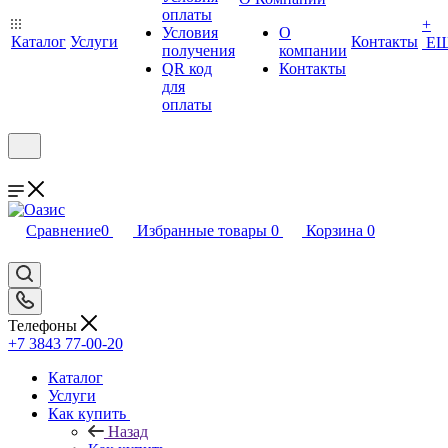
оплаты
+
Условия
О
Каталог
Услуги
Контакты
Е
получения
компании
QR код
Контакты
для
оплаты
Сравнение
0
Избранные товары
0
Корзина
0
Телефоны
+7 3843 77-00-20
Каталог
Услуги
Как купить
Назад