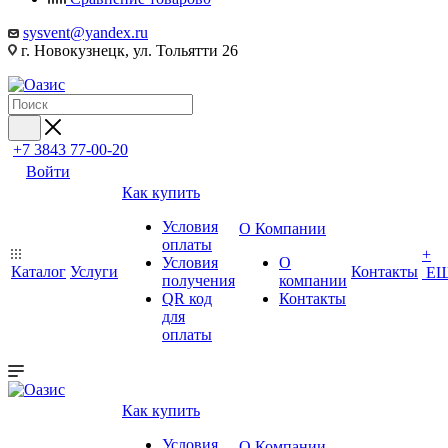
sysvent@yandex.ru
г. Новокузнецк, ул. Тольятти 26
+7 3843 77-00-20
Войти
Как купить
Условия
О Компании
оплаты
+
Условия
О
Каталог
Услуги
Контакты
Е
получения
компании
QR код
Контакты
для
оплаты
Как купить
Условия
О Компании