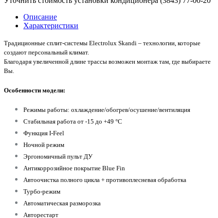
Уточнить стоимость установки кондиционера (3843)
77-00-20
Описание
Характеристики
Традиционные сплит-системы Electrolux Skandi – технологии, которые
создают персональный климат.
Благодаря увеличенной длине трассы возможен монтаж там, где выбираете
Вы.
Особенности модели:
Режимы работы: охлаждение/обогрев/осушение/вентиляция
Стабильная работа от -15 до +49 °C
Функция I-Feel
Ночной режим
Эргономичный пульт ДУ
Антикоррозийное покрытие Blue Fin
Автоочистка полного цикла + противоплесневая обработка
Турбо-режим
Автоматическая разморозка
Авторестарт