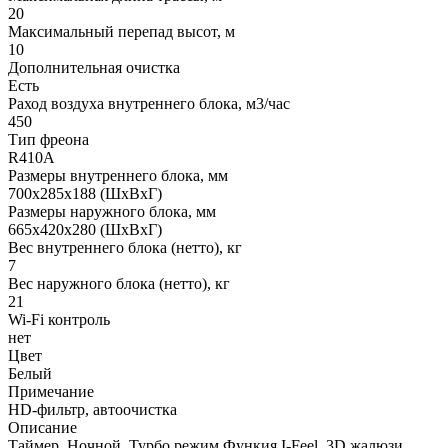
20
Максимальный перепад высот, м
10
Дополнительная очистка
Есть
Раход воздуха внутреннего блока, м3/час
450
Тип фреона
R410A
Размеры внутреннего блока, мм
700x285х188 (ШхВхГ)
Размеры наружного блока, мм
665х420х280 (ШхВхГ)
Вес внутреннего блока (нетто), кг
7
Вес наружного блока (нетто), кг
21
Wi-Fi контроль
нет
Цвет
Белый
Примечание
HD-фильтр, автоочистка
Описание
Таймер. Ночной, Турбо режим Функия I-Feel. 3D жалюзи.