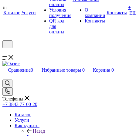
оплаты
+
Условия
О
Каталог
Услуги
Контакты
Е
получения
компании
QR код
Контакты
для
оплаты
Сравнение
0
Избранные товары
0
Корзина
0
Телефоны
+7 3843 77-00-20
Каталог
Услуги
Как купить
Назад