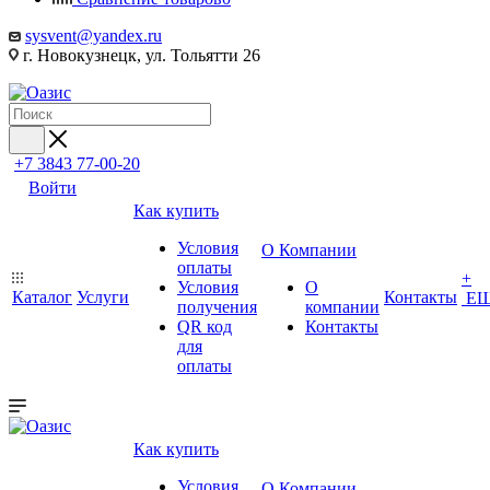
sysvent@yandex.ru
г. Новокузнецк, ул. Тольятти 26
+7 3843 77-00-20
Войти
Как купить
Условия
О Компании
оплаты
+
Условия
О
Каталог
Услуги
Контакты
Е
получения
компании
QR код
Контакты
для
оплаты
Как купить
Условия
О Компании