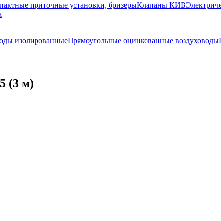
пактные приточные установки, бризеры
Клапаны КИВ
Электриче
а
воды изолированные
Прямоугольные оцинкованные воздуховоды
 (3 м)