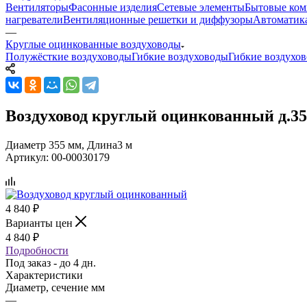
Вентиляторы
Фасонные изделия
Сетевые элементы
Бытовые ком
нагреватели
Вентиляционные решетки и диффузоры
Автоматик
—
Круглые оцинкованные воздуховоды
Полужёсткие воздуховоды
Гибкие воздуховоды
Гибкие воздухо
Воздуховод круглый оцинкованный д.355
Диаметр 355 мм, Длина3 м
Артикул:
00-00030179
4 840
₽
Варианты цен
4 840
₽
Подробности
Под заказ - до 4 дн.
Характеристики
Диаметр, сечение мм
—