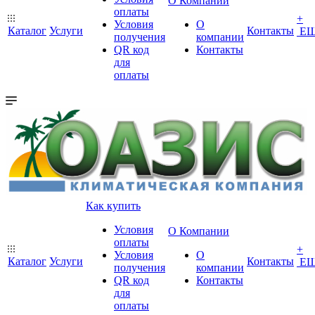
О Компании
оплаты
+
Условия
О
Каталог
Услуги
Контакты
Е
получения
компании
QR код
Контакты
для
оплаты
Как купить
Условия
О Компании
оплаты
+
Условия
О
Каталог
Услуги
Контакты
Е
получения
компании
QR код
Контакты
для
оплаты