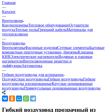
Главная
—
Каталог
—
Вентиляция
Кондиционеры
Тепловое оборудование
Осушители
воздуха
Теплые полы
Греющий кабель
Материалы для
теплоизоляции
—
Воздуховоды
Вентиляторы
Фасонные изделия
Сетевые элементы
Бытовые
компактные приточные установки, бризеры
Клапаны
КИВ
Электрические нагреватели
Водяные и паровые
нагреватели
Вентиляционные решетки и
диффузоры
Автоматика
—
Гибкие воздуховоды для аспирации
Полужёсткие воздуховоды
Гибкие воздуховоды
Гибкие
воздуховоды изолированные
Круглые оцинкованные
воздуховоды
Прямоугольные оцинкованные воздуховоды
Гибкий воздуховод прозрачный из