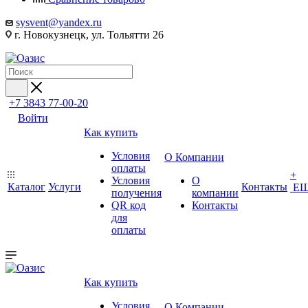
sysvent@yandex.ru
г. Новокузнецк, ул. Тольятти 26
+7 3843 77-00-20
Войти
Как купить
Условия
О Компании
оплаты
+
Условия
О
Каталог
Услуги
Контакты
Е
получения
компании
QR код
Контакты
для
оплаты
Как купить
Условия
О Компании