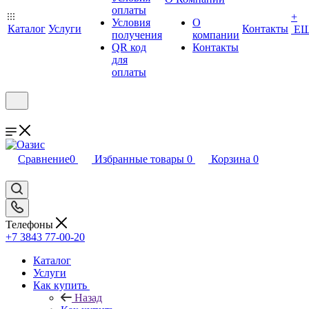
оплаты
+
Условия
О
Каталог
Услуги
Контакты
Е
получения
компании
QR код
Контакты
для
оплаты
Сравнение
0
Избранные товары
0
Корзина
0
Телефоны
+7 3843 77-00-20
Каталог
Услуги
Как купить
Назад