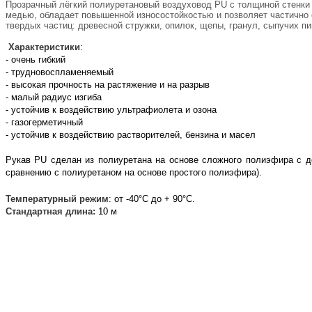
Прозрачный лёгкий полиуретановый воздуховод PU с толщиной стенки 
медью, обладает повышенной износостойкостью и позволяет частично 
твердых частиц: древесной стружки, опилок, щепы, гранул, сыпучих пи
Характеристики
:
- очень гибкий
- трудновоспламеняемый
- высокая прочность на растяжение и на разрыв
- малый радиус изгиба
- устойчив к воздействию ультрафиолета и озона
- газогерметичный
-
устойчив
к воздействию растворителей, бензина и масел
Рукав PU сделан из
полиуретана на основе сложного полиэфира с 
сравнению с полиуретаном на основе простого полиэфира).
Температурный режим
: от -40°С до + 90°С.
Стандартная длина:
10 м