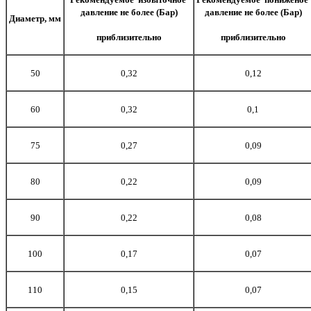
давление не более (Бар)
давление не более (Бар)
Диаметр, мм
приблизительно
приблизительно
50
0,32
0,12
60
0,32
0,1
75
0,27
0,09
80
0,22
0,09
90
0,22
0,08
100
0,17
0,07
110
0,15
0,07