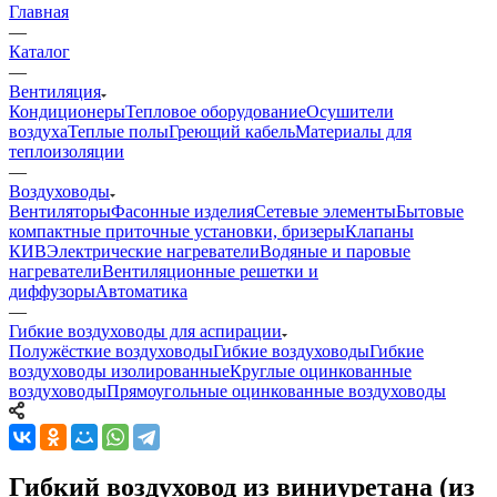
Главная
—
Каталог
—
Вентиляция
Кондиционеры
Тепловое оборудование
Осушители
воздуха
Теплые полы
Греющий кабель
Материалы для
теплоизоляции
—
Воздуховоды
Вентиляторы
Фасонные изделия
Сетевые элементы
Бытовые
компактные приточные установки, бризеры
Клапаны
КИВ
Электрические нагреватели
Водяные и паровые
нагреватели
Вентиляционные решетки и
диффузоры
Автоматика
—
Гибкие воздуховоды для аспирации
Полужёсткие воздуховоды
Гибкие воздуховоды
Гибкие
воздуховоды изолированные
Круглые оцинкованные
воздуховоды
Прямоугольные оцинкованные воздуховоды
Гибкий воздуховод из виниуретана (из