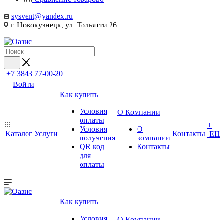
sysvent@yandex.ru
г. Новокузнецк, ул. Тольятти 26
+7 3843 77-00-20
Войти
Как купить
Условия
О Компании
оплаты
+
Условия
О
Каталог
Услуги
Контакты
Е
получения
компании
QR код
Контакты
для
оплаты
Как купить
Условия
О Компании