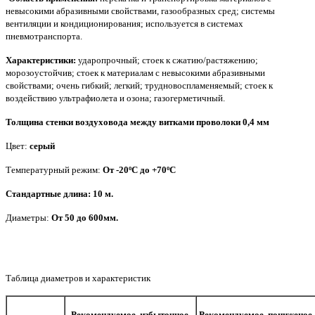
невысокими абразивными свойствами, газообразных сред; системы
вентиляции и кондиционирования; используется в системах
пневмотранспорта.
Характеристики:
ударопрочный; стоек к сжатию/растяжению;
морозоустойчив; стоек к материалам с невысокими абразивными
свойствами; очень гибкий; легкий; трудновоспламеняемый; стоек к
воздействию ультрафиолета и озона; газогерметичный.
Толщина стенки воздуховода между витками проволоки 0,4 мм
Цвет:
серый
Температурный режим:
От -20ºС до +70ºС
Стандартные длина: 10 м.
Диаметры:
От 50 до 600мм.
Таблица диаметров и характеристик
Рекомендуемое избыточное
Рекомендуемое пониженое