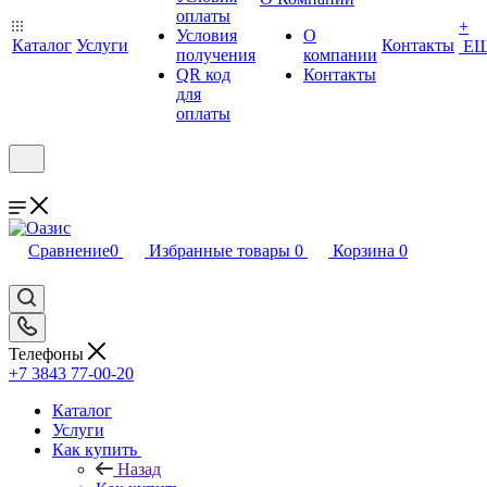
оплаты
+
Условия
О
Каталог
Услуги
Контакты
Е
получения
компании
QR код
Контакты
для
оплаты
Сравнение
0
Избранные товары
0
Корзина
0
Телефоны
+7 3843 77-00-20
Каталог
Услуги
Как купить
Назад