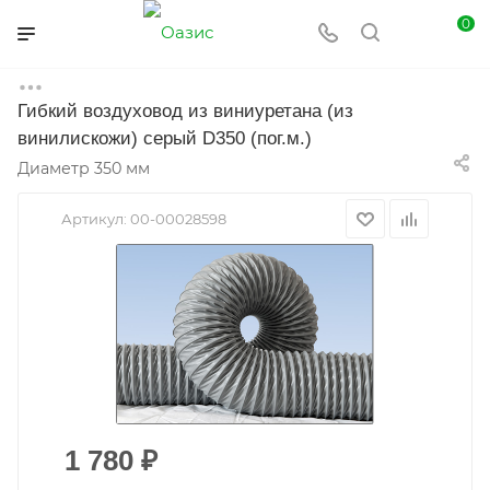
0
Гибкий воздуховод из виниуретана (из
Главная
Каталог
Вентиляция
Воздуховоды
винилискожи) серый D350 (пог.м.)
Гибкие воздуховоды для аспирации
Диаметр 350 мм
Артикул:
00-00028598
1 780
₽