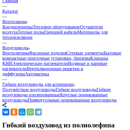
Главная
—
Каталог
—
Вентиляция
Кондиционеры
Тепловое оборудование
Осушители
воздуха
Теплые полы
Греющий кабель
Материалы для
теплоизоляции
—
Воздуховоды
Вентиляторы
Фасонные изделия
Сетевые элементы
Бытовые
компактные приточные установки, бризеры
Клапаны
КИВ
Электрические нагреватели
Водяные и паровые
нагреватели
Вентиляционные решетки и
диффузоры
Автоматика
—
Гибкие воздуховоды для аспирации
Полужёсткие воздуховоды
Гибкие воздуховоды
Гибкие
воздуховоды изолированные
Круглые оцинкованные
воздуховоды
Прямоугольные оцинкованные воздуховоды
Гибкий воздуховод из полиолефина