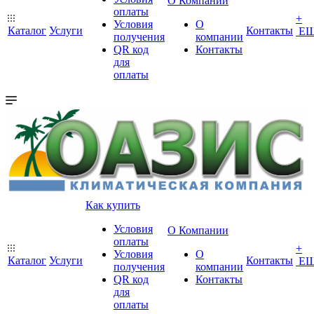
О Компании
оплаты
+
Условия
О
Каталог
Услуги
Контакты
Е
получения
компании
QR код
Контакты
для
оплаты
Как купить
Условия
О Компании
оплаты
+
Условия
О
Каталог
Услуги
Контакты
Е
получения
компании
QR код
Контакты
для
оплаты