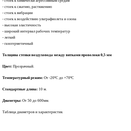
- стоек к химически агрессивным средам
- стоек к сжатию, растяжению
- стоек к вибрации
- стоек к воздействию ультрафиолета и озона
- высокая эластичность
- широкий интервал рабочих температур
- легкий
- газогерметичный
Толщина стенки воздуховода между витками проволоки 0,5 мм
Цвет:
Прозрачный.
Температурный режим:
От -20ºС до +70ºС
Стандартные длина:
10 м.
Диаметры:
От 50 до 600мм.
Таблица диаметров и характеристик