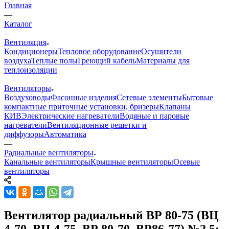
Главная
—
Каталог
—
Вентиляция
Кондиционеры
Тепловое оборудование
Осушители
воздуха
Теплые полы
Греющий кабель
Материалы для
теплоизоляции
—
Вентиляторы
Воздуховоды
Фасонные изделия
Сетевые элементы
Бытовые
компактные приточные установки, бризеры
Клапаны
КИВ
Электрические нагреватели
Водяные и паровые
нагреватели
Вентиляционные решетки и
диффузоры
Автоматика
—
Радиальные вентиляторы
Канальные вентиляторы
Крышные вентиляторы
Осевые
вентиляторы
Вентилятор радиальный ВР 80-75 (ВЦ
4-70, ВЦ 4-75, ВР 80-70, ВР86-77) №2,5;