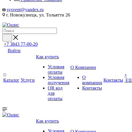
sysvent@yandex.ru
г. Новокузнецк, ул. Тольятти 26
+7 3843 77-00-20
Войти
Как купить
Условия
О Компании
оплаты
+
Условия
О
Каталог
Услуги
Контакты
Е
получения
компании
QR код
Контакты
для
оплаты
Как купить
Условия
О Компании