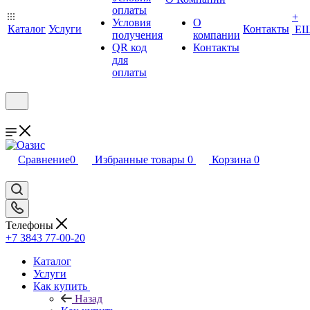
оплаты
+
Условия
О
Каталог
Услуги
Контакты
Е
получения
компании
QR код
Контакты
для
оплаты
Сравнение
0
Избранные товары
0
Корзина
0
Телефоны
+7 3843 77-00-20
Каталог
Услуги
Как купить
Назад