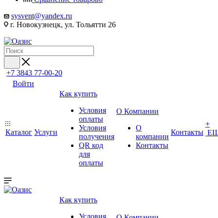
sysvent@yandex.ru
г. Новокузнецк, ул. Тольятти 26
+7 3843 77-00-20
Войти
Как купить
Условия
О Компании
оплаты
+
Условия
О
Каталог
Услуги
Контакты
Е
получения
компании
QR код
Контакты
для
оплаты
Как купить
Условия
О Компании