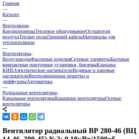
Главная
—
Каталог
—
Вентиляция
Кондиционеры
Тепловое оборудование
Осушители
воздуха
Теплые полы
Греющий кабель
Материалы для
теплоизоляции
—
Вентиляторы
Воздуховоды
Фасонные изделия
Сетевые элементы
Бытовые
компактные приточные установки, бризеры
Клапаны
КИВ
Электрические нагреватели
Водяные и паровые
нагреватели
Вентиляционные решетки и
диффузоры
Автоматика
—
Радиальные вентиляторы
Канальные вентиляторы
Крышные вентиляторы
Осевые
вентиляторы
Вентилятор радиальный ВР 280-46 (ВЦ
14-46, 300-45) №2; 0,18кВт/1500об