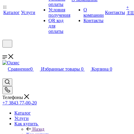
оплаты
+
Условия
О
Каталог
Услуги
Контакты
Е
получения
компании
QR код
Контакты
для
оплаты
Сравнение
0
Избранные товары
0
Корзина
0
Телефоны
+7 3843 77-00-20
Каталог
Услуги
Как купить
Назад