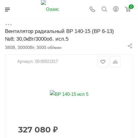
0
Вентилятор радиальный ВР 140-15 (ВР 6-13)
Главная
Каталог
Вентиляция
Вентиляторы
№8; 30,0кВт/3000об. исп.5
Радиальные вентиляторы
380В, 30000Вт, 3000 об/мин
Артикул:
00-00021817
327 080
₽