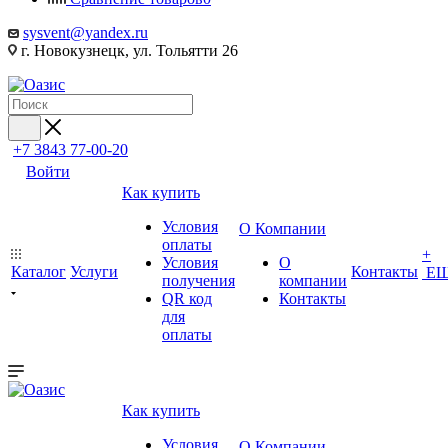
sysvent@yandex.ru
г. Новокузнецк, ул. Тольятти 26
+7 3843 77-00-20
Войти
Как купить
Условия
О Компании
оплаты
+
Условия
О
Каталог
Услуги
Контакты
Е
получения
компании
QR код
Контакты
для
оплаты
Как купить
Условия
О Компании