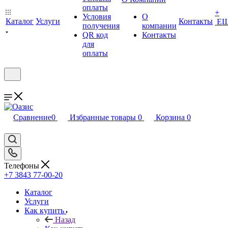
оплаты
+
Условия
О
Каталог
Услуги
Контакты
Е
получения
компании
QR код
Контакты
для
оплаты
Сравнение
0
Избранные товары
0
Корзина
0
Телефоны
+7 3843 77-00-20
Каталог
Услуги
Как купить
Назад