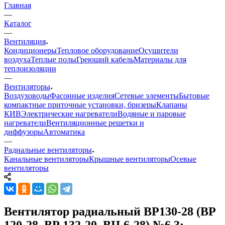
Главная
—
Каталог
—
Вентиляция
Кондиционеры
Тепловое оборудование
Осушители
воздуха
Теплые полы
Греющий кабель
Материалы для
теплоизоляции
—
Вентиляторы
Воздуховоды
Фасонные изделия
Сетевые элементы
Бытовые
компактные приточные установки, бризеры
Клапаны
КИВ
Электрические нагреватели
Водяные и паровые
нагреватели
Вентиляционные решетки и
диффузоры
Автоматика
—
Радиальные вентиляторы
Канальные вентиляторы
Крышные вентиляторы
Осевые
вентиляторы
Вентилятор радиальный ВР130-28 (ВР
120-28, ВР 132-20, ВЦ 6-28) №6,3;