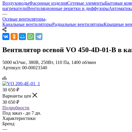
Воздуховоды
Фасонные изделия
Сетевые элементы
Бытовые ком
нагреватели
Вентиляционные решетки и диффузоры
Автоматик
—
Осевые вентиляторы
Канальные вентиляторы
Радиальные вентиляторы
Крышные вен
Вентилятор осевой VO 450-4D-01-B в ка
5000 м3/час, 380В, 250Вт, 110 Па, 1400 об/мин
Артикул:
00-00023340
30 650
₽
Варианты цен
30 650
₽
Подробности
Под заказ - до 7 дн.
Характеристики
Бренд
—