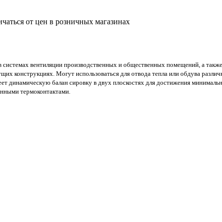
ичаться от цен в розничных магазинах
 системах вентиляции производственных и общественных помеще­ний, а такж
щих конструкциях. Могут использоваться для отвода тепла или обдува различ
ет динамическую балан сировку в двух плоскостях для достижения минимальн
енными термоконтактами.