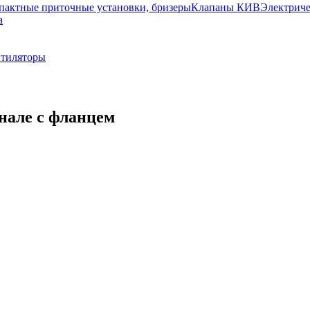
пактные приточные установки, бризеры
Клапаны КИВ
Электриче
а
тиляторы
нале с фланцем