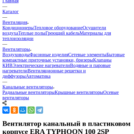
Главная
—
Каталог
—
Вентиляция
Кондиционеры
Тепловое оборудование
Осушители
воздуха
Теплые полы
Греющий кабель
Материалы для
теплоизоляции
—
Вентиляторы
Воздуховоды
Фасонные изделия
Сетевые элементы
Бытовые
компактные приточные установки, бризеры
Клапаны
КИВ
Электрические нагреватели
Водяные и паровые
нагреватели
Вентиляционные решетки и
диффузоры
Автоматика
—
Канальные вентиляторы
Радиальные вентиляторы
Крышные вентиляторы
Осевые
вентиляторы
Вентилятор канальный в пластиковом
корпусе ERA TYPHOON 100 2SP