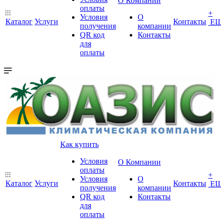
О Компании
оплаты
+
Условия
О
Каталог
Услуги
Контакты
Е
получения
компании
QR код
Контакты
для
оплаты
Как купить
Условия
О Компании
оплаты
+
Условия
О
Каталог
Услуги
Контакты
Е
получения
компании
QR код
Контакты
для
оплаты