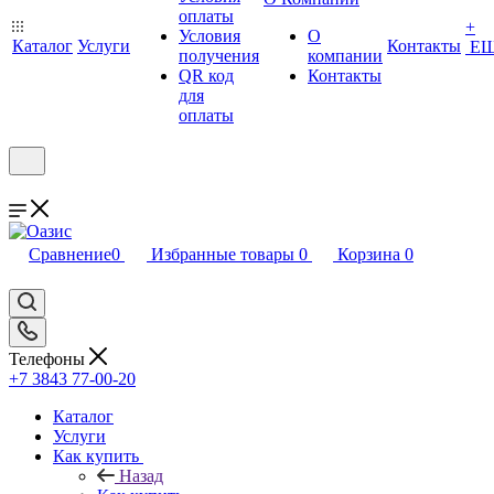
оплаты
+
Условия
О
Каталог
Услуги
Контакты
Е
получения
компании
QR код
Контакты
для
оплаты
Сравнение
0
Избранные товары
0
Корзина
0
Телефоны
+7 3843 77-00-20
Каталог
Услуги
Как купить
Назад