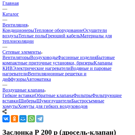
Главная
—
Каталог
—
Вентиляция
Кондиционеры
Тепловое оборудование
Осушители
воздуха
Теплые полы
Греющий кабель
Материалы для
теплоизоляции
—
Сетевые элементы
Вентиляторы
Воздуховоды
Фасонные изделия
Бытовые
компактные приточные установки, бризеры
Клапаны
КИВ
Электрические нагреватели
Водяные и паровые
нагреватели
Вентиляционные решетки и
диффузоры
Автоматика
—
Воздушные клапана
Гибкие вставки
Обратные клапана
Фильтры
Фильтрующие
вставки
Шиберы
Шумоглушители
Быстросъемные
хомуты
Хомуты для гибких воздуховодов
Заслонка Р 200 р (дросель-клапан)