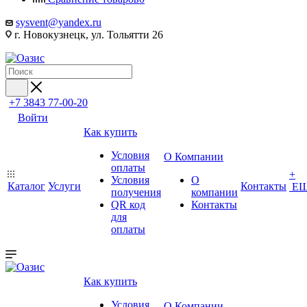
sysvent@yandex.ru
г. Новокузнецк, ул. Тольятти 26
+7 3843 77-00-20
Войти
Как купить
Условия
О Компании
оплаты
+
Условия
О
Каталог
Услуги
Контакты
Е
получения
компании
QR код
Контакты
для
оплаты
Как купить
Условия
О Компании