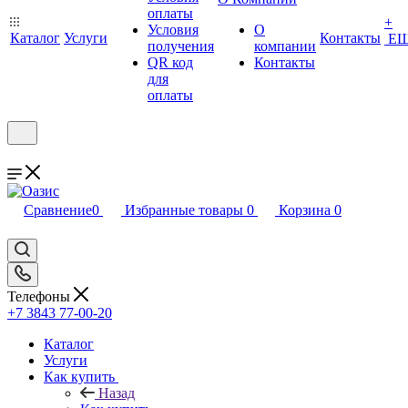
оплаты
+
Условия
О
Каталог
Услуги
Контакты
Е
получения
компании
QR код
Контакты
для
оплаты
Сравнение
0
Избранные товары
0
Корзина
0
Телефоны
+7 3843 77-00-20
Каталог
Услуги
Как купить
Назад