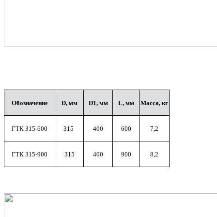
Об
о
з
начение
D
, мм
D
1
, мм
L
, мм
Масса, кг
ГТК 315-600
315
400
600
7,2
ГТК 315-900
315
400
900
8,2