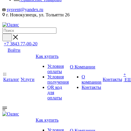
sysvent@yandex.ru
г. Новокузнецк, ул. Тольятти 26
+7 3843 77-00-20
Войти
Как купить
Условия
О Компании
оплаты
+
Условия
О
Каталог
Услуги
Контакты
Е
получения
компании
QR код
Контакты
для
оплаты
Как купить
Условия
О Компании