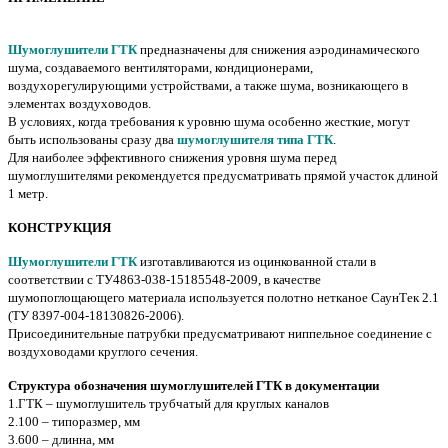
Шумоглушители ГТК
предназначены для снижения аэродинамического
шума, создаваемого вентиляторами, кондиционерами,
воздухорегулирующими устройствами, а также шума, возникающего в
элементах воздуховодов.
В условиях, когда требования к уровню шума особенно жесткие, могут
быть использованы сразу два
шумоглушителя типа ГТК
.
Для наиболее эффективного снижения уровня шума перед
шумоглушителями рекомендуется предусматривать прямой участок длиной
1 метр.
КОНСТРУКЦИЯ
Шумоглушители ГТК
изготавливаются из оцинкованной стали в
соответствии с ТУ4863-038-15185548-2009, в качестве
шумопоглощающего материала используется полотно нетканое СаунТек 2.1
(ТУ 8397-004-18130826-2006).
Присоединительные патрубки предусматривают ниппельное соединение с
воздуховодами круглого сечения.
Структура обозначения шумоглушителей ГТК в документации
1.ГТК – шумоглушитель трубчатый для круглых каналов
2.100 – типоразмер, мм
3.600 – длинна, мм