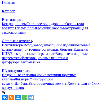
Главная
—
Каталог
—
Вентиляция
Кондиционеры
Тепловое оборудование
Осушители
воздуха
Теплые полы
Греющий кабель
Материалы для
теплоизоляции
—
Сетевые элементы
Вентиляторы
Воздуховоды
Фасонные изделия
Бытовые
компактные приточные установки, бризеры
Клапаны
КИВ
Электрические нагреватели
Водяные и паровые
нагреватели
Вентиляционные решетки и
диффузоры
Автоматика
—
Шумоглушители
Воздушные клапана
Гибкие вставки
Обратные
клапана
Фильтры
Фильтрующие
вставки
Шиберы
Быстросъемные хомуты
Хомуты для гибких
воздуховодов