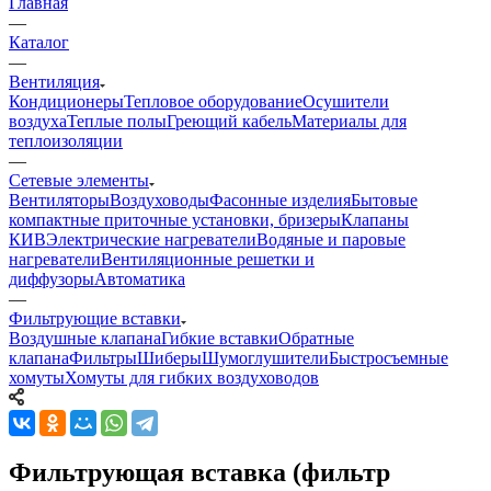
Главная
—
Каталог
—
Вентиляция
Кондиционеры
Тепловое оборудование
Осушители
воздуха
Теплые полы
Греющий кабель
Материалы для
теплоизоляции
—
Сетевые элементы
Вентиляторы
Воздуховоды
Фасонные изделия
Бытовые
компактные приточные установки, бризеры
Клапаны
КИВ
Электрические нагреватели
Водяные и паровые
нагреватели
Вентиляционные решетки и
диффузоры
Автоматика
—
Фильтрующие вставки
Воздушные клапана
Гибкие вставки
Обратные
клапана
Фильтры
Шиберы
Шумоглушители
Быстросъемные
хомуты
Хомуты для гибких воздуховодов
Фильтрующая вставка (фильтр