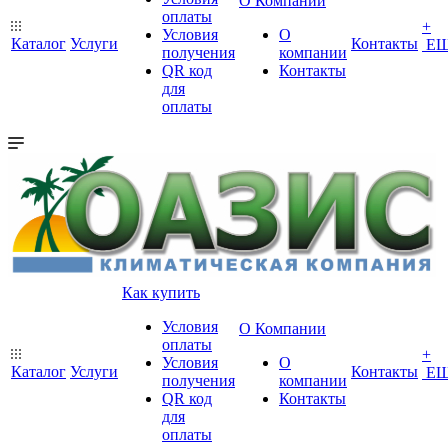
О Компании
оплаты
+
Условия
О
Каталог
Услуги
Контакты
Е
получения
компании
QR код
Контакты
для
оплаты
Как купить
Условия
О Компании
оплаты
+
Условия
О
Каталог
Услуги
Контакты
Е
получения
компании
QR код
Контакты
для
оплаты