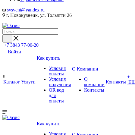
sysvent@yandex.ru
г. Новокузнецк, ул. Тольятти 26
+7 3843 77-00-20
Войти
Как купить
Условия
О Компании
оплаты
+
Условия
О
Каталог
Услуги
Контакты
Е
получения
компании
QR код
Контакты
для
оплаты
Как купить
Условия
О Компании