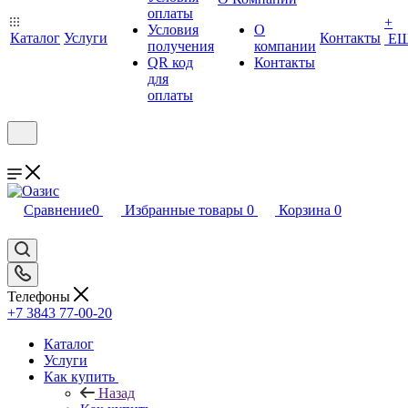
оплаты
+
Условия
О
Каталог
Услуги
Контакты
Е
получения
компании
QR код
Контакты
для
оплаты
Сравнение
0
Избранные товары
0
Корзина
0
Телефоны
+7 3843 77-00-20
Каталог
Услуги
Как купить
Назад