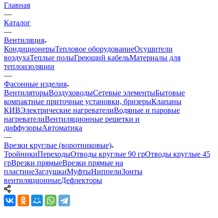
Главная
—
Каталог
—
Вентиляция
Кондиционеры
Тепловое оборудование
Осушители
воздуха
Теплые полы
Греющий кабель
Материалы для
теплоизоляции
—
Фасонные изделия
Вентиляторы
Воздуховоды
Сетевые элементы
Бытовые
компактные приточные установки, бризеры
Клапаны
КИВ
Электрические нагреватели
Водяные и паровые
нагреватели
Вентиляционные решетки и
диффузоры
Автоматика
—
Врезки круглые (воротниковые)
Тройники
Переходы
Отводы круглые 90 гр
Отводы круглые 45
гр
Врезки прямые
Врезки прямые на
пластине
Заглушки
Муфты
Ниппели
Зонты
вентиляционные
Дефлекторы