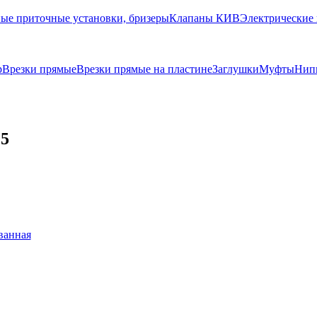
ые приточные установки, бризеры
Клапаны КИВ
Электрические 
р
Врезки прямые
Врезки прямые на пластине
Заглушки
Муфты
Нип
25