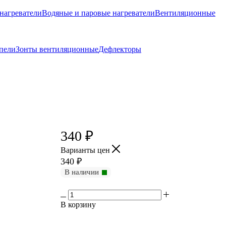
нагреватели
Водяные и паровые нагреватели
Вентиляционные
пели
Зонты вентиляционные
Дефлекторы
340
₽
Варианты цен
340
₽
В наличии
В корзину