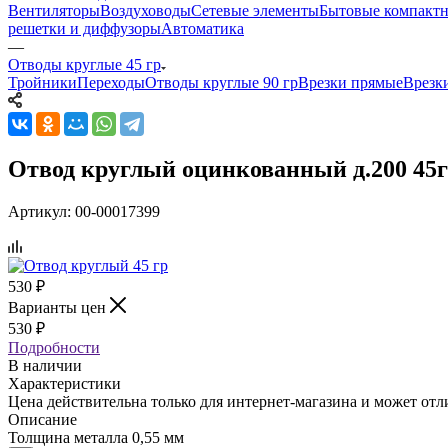
Вентиляторы
Воздуховоды
Сетевые элементы
Бытовые компактн
решетки и диффузоры
Автоматика
—
Отводы круглые 45 гр
Тройники
Переходы
Отводы круглые 90 гр
Врезки прямые
Врезк
Отвод круглый оцинкованный д.200 45г
Артикул:
00-00017399
530
₽
Варианты цен
530
₽
Подробности
В наличии
Характеристики
Цена действительна только для интернет-магазина и может отл
Описание
Толщина металла 0,55 мм