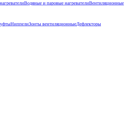
нагреватели
Водяные и паровые нагреватели
Вентиляционные
уфты
Ниппели
Зонты вентиляционные
Дефлекторы