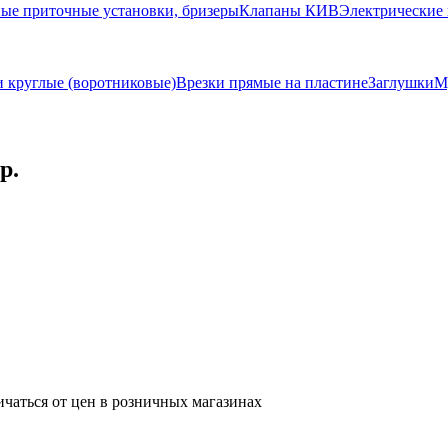
ые приточные установки, бризеры
Клапаны КИВ
Электрические 
и круглые (воротниковые)
Врезки прямые на пластине
Заглушки
М
р.
ичаться от цен в розничных магазинах