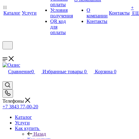
оплаты
+
Условия
О
Каталог
Услуги
Контакты
Е
получения
компании
QR код
Контакты
для
оплаты
Сравнение
0
Избранные товары
0
Корзина
0
Телефоны
+7 3843 77-00-20
Каталог
Услуги
Как купить
Назад