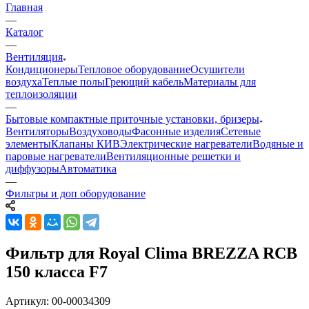
Главная
—
Каталог
—
Вентиляция
Кондиционеры
Тепловое оборудование
Осушители
воздуха
Теплые полы
Греющий кабель
Материалы для
теплоизоляции
—
Бытовые компактные приточные установки, бризеры
Вентиляторы
Воздуховоды
Фасонные изделия
Сетевые
элементы
Клапаны КИВ
Электрические нагреватели
Водяные и
паровые нагреватели
Вентиляционные решетки и
диффузоры
Автоматика
—
Фильтры и доп оборудование
Фильтр для Royal Clima BREZZA RCB
150 класса F7
Артикул:
00-00034309