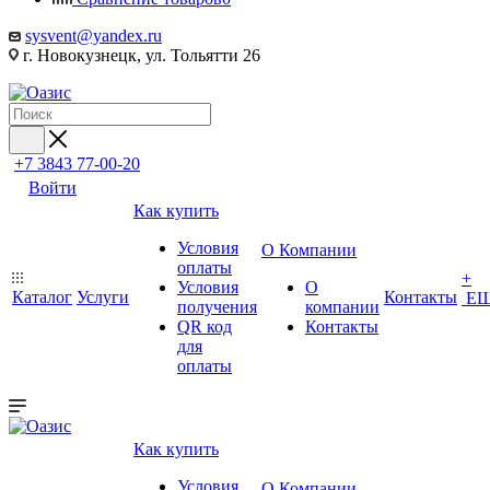
sysvent@yandex.ru
г. Новокузнецк, ул. Тольятти 26
+7 3843 77-00-20
Войти
Как купить
Условия
О Компании
оплаты
+
Условия
О
Каталог
Услуги
Контакты
Е
получения
компании
QR код
Контакты
для
оплаты
Как купить
Условия
О Компании