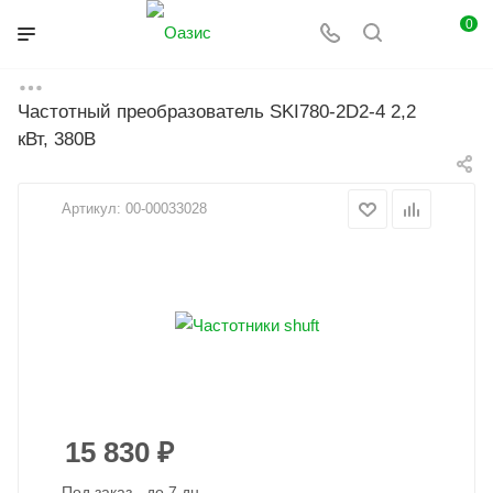
0
Частотный преобразователь SKI780-2D2-4 2,2
Главная
Каталог
Вентиляция
Автоматика
кВт, 380В
Частотные преобразователи
Артикул:
00-00033028
15 830
₽
Под заказ - до 7 дн.