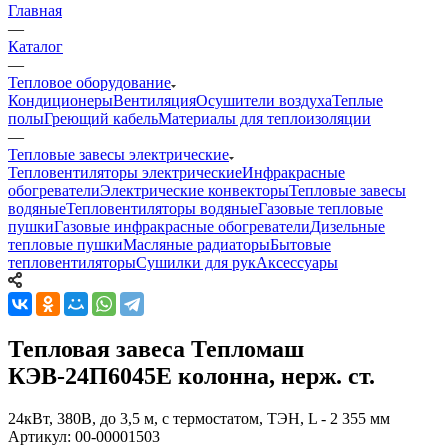
Главная
—
Каталог
—
Тепловое оборудование
Кондиционеры
Вентиляция
Осушители воздуха
Теплые
полы
Греющий кабель
Материалы для теплоизоляции
—
Тепловые завесы электрические
Тепловентиляторы электрические
Инфракрасные
обогреватели
Электрические конвекторы
Тепловые завесы
водяные
Тепловентиляторы водяные
Газовые тепловые
пушки
Газовые инфракрасные обогреватели
Дизельные
тепловые пушки
Масляные радиаторы
Бытовые
тепловентиляторы
Сушилки для рук
Аксессуары
Тепловая завеса Тепломаш
КЭВ-24П6045Е колонна, нерж. ст.
24кВт, 380В, до 3,5 м, с термостатом, ТЭН, L - 2 355 мм
Артикул:
00-00001503