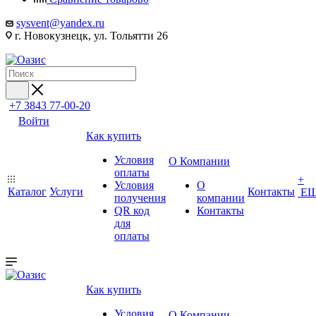
sysvent@yandex.ru
г. Новокузнецк, ул. Тольятти 26
+7 3843 77-00-20
Войти
Как купить
Условия
О Компании
оплаты
+
Условия
О
Каталог
Услуги
Контакты
Е
получения
компании
QR код
Контакты
для
оплаты
Как купить
Условия
О Компании