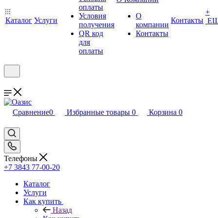
оплаты
+
Условия
О
Каталог
Услуги
Контакты
Е
получения
компании
QR код
Контакты
для
оплаты
Сравнение
0
Избранные товары
0
Корзина
0
Телефоны
+7 3843 77-00-20
Каталог
Услуги
Как купить
Назад