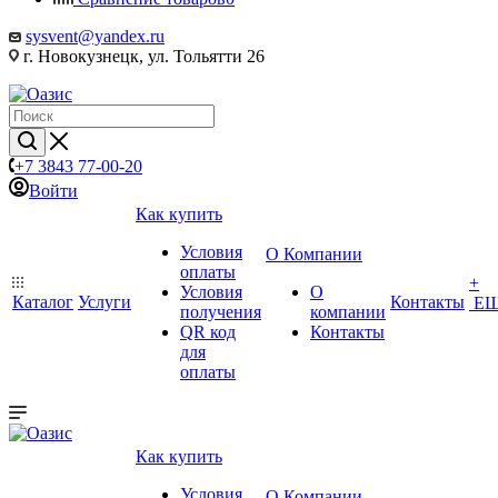
sysvent@yandex.ru
г. Новокузнецк, ул. Тольятти 26
+7 3843 77-00-20
Войти
Как купить
Условия
О Компании
оплаты
+
Условия
О
Каталог
Услуги
Контакты
Е
получения
компании
QR код
Контакты
для
оплаты
Как купить
Условия
О Компании