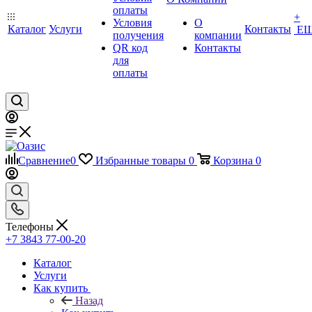
оплаты
+
Условия
О
Каталог
Услуги
Контакты
Е
получения
компании
QR код
Контакты
для
оплаты
Сравнение
0
Избранные товары
0
Корзина
0
Телефоны
+7 3843 77-00-20
Каталог
Услуги
Как купить
Назад