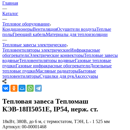
Главная
—
Каталог
—
Тепловое оборудование
Кондиционеры
Вентиляция
Осушители воздуха
Теплые
полы
Греющий кабель
Материалы для теплоизоляции
—
Тепловые завесы электрические
Тепловентиляторы электрические
Инфракрасные
обогреватели
Электрические конвекторы
Тепловые завесы
водяные
Тепловентиляторы водяные
Газовые тепловые
пушки
Газовые инфракрасные обогреватели
Дизельные
тепловые пушки
Масляные радиаторы
Бытовые
тепловентиляторы
Сушилки для рук
Аксессуары
Тепловая завеса Тепломаш
КЭВ-18П5051Е, IP54, нерж. ст.
18кВт, 380В, до 6 м, с термостатом, ТЭН, L - 1 525 мм
Артикул:
00-00001468