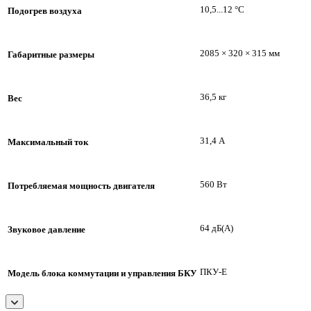
10,5...12
°C
Подогрев воздуха
2085 × 320 × 315
мм
Габаритные размеры
36,5
кг
Вес
31,4
А
Максимальный ток
560
Вт
Потребляемая мощность двигателя
64
дБ(А)
Звуковое давление
ПКУ-Е
Модель блока коммутации и управления БКУ