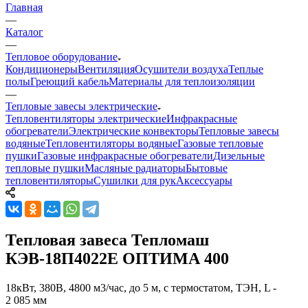
Главная
—
Каталог
—
Тепловое оборудование
Кондиционеры
Вентиляция
Осушители воздуха
Теплые
полы
Греющий кабель
Материалы для теплоизоляции
—
Тепловые завесы электрические
Тепловентиляторы электрические
Инфракрасные
обогреватели
Электрические конвекторы
Тепловые завесы
водяные
Тепловентиляторы водяные
Газовые тепловые
пушки
Газовые инфракрасные обогреватели
Дизельные
тепловые пушки
Масляные радиаторы
Бытовые
тепловентиляторы
Сушилки для рук
Аксессуары
Тепловая завеса Тепломаш
КЭВ-18П4022E ОПТИМА 400
18кВт, 380В, 4800 м3/час, до 5 м, с термостатом, ТЭН, L -
2 085 мм