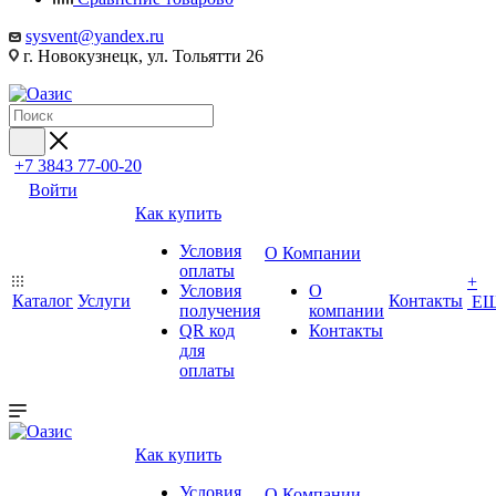
sysvent@yandex.ru
г. Новокузнецк, ул. Тольятти 26
+7 3843 77-00-20
Войти
Как купить
Условия
О Компании
оплаты
+
Условия
О
Каталог
Услуги
Контакты
Е
получения
компании
QR код
Контакты
для
оплаты
Как купить
Условия
О Компании