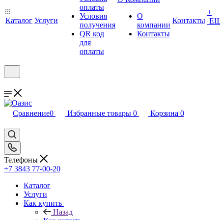
оплаты
+
Условия
О
Каталог
Услуги
Контакты
Е
получения
компании
QR код
Контакты
для
оплаты
Сравнение
0
Избранные товары
0
Корзина
0
Телефоны
+7 3843 77-00-20
Каталог
Услуги
Как купить
Назад