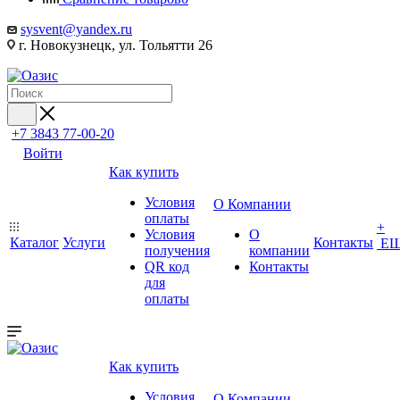
sysvent@yandex.ru
г. Новокузнецк, ул. Тольятти 26
+7 3843 77-00-20
Войти
Как купить
Условия
О Компании
оплаты
+
Условия
О
Каталог
Услуги
Контакты
Е
получения
компании
QR код
Контакты
для
оплаты
Как купить
Условия
О Компании