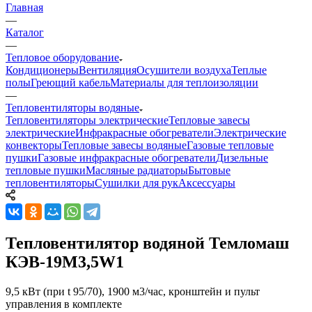
Главная
—
Каталог
—
Тепловое оборудование
Кондиционеры
Вентиляция
Осушители воздуха
Теплые
полы
Греющий кабель
Материалы для теплоизоляции
—
Тепловентиляторы водяные
Тепловентиляторы электрические
Тепловые завесы
электрические
Инфракрасные обогреватели
Электрические
конвекторы
Тепловые завесы водяные
Газовые тепловые
пушки
Газовые инфракрасные обогреватели
Дизельные
тепловые пушки
Масляные радиаторы
Бытовые
тепловентиляторы
Сушилки для рук
Аксессуары
Тепловентилятор водяной Темломаш
КЭВ-19М3,5W1
9,5 кВт (при t 95/70), 1900 м3/час, кронштейн и пульт
управления в комплекте