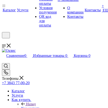
оплаты
+
Условия
О
Каталог
Услуги
Контакты
Е
получения
компании
QR код
Контакты
для
оплаты
Сравнение
0
Избранные товары
0
Корзина
0
Телефоны
+7 3843 77-00-20
Каталог
Услуги
Как купить
Назад