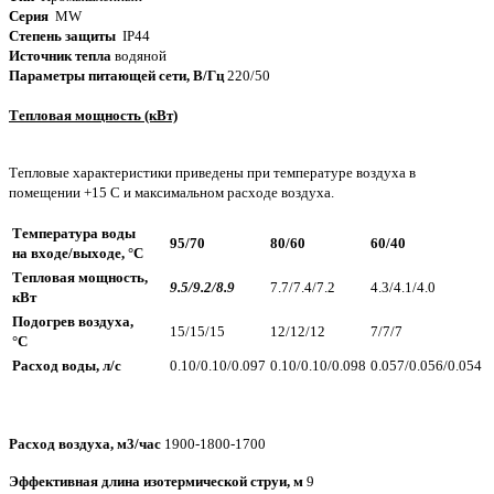
Серия
МW
Степень защиты
IP44
Источник тепла
водяной
Параметры питающей сети, В/Гц
220/50
Тепловая мощность (кВт)
Тепловые характеристики приведены при температуре воздуха в
помещении +15 С и максимальном расходе воздуха.
Температура воды
95/70
80/60
60/40
на входе/выходе, °С
Тепловая мощность,
9.5/9.2/8.9
7.7/7.4/7.2
4.3/4.1/4.0
кВт
Подогрев воздуха,
15/15/15
12/12/12
7/7/7
°С
Расход воды, л/с
0.10/0.10/0.097
0.10/0.10/0.098
0.057/0.056/0.054
Расход воздуха, м3/час
1900-1800-1700
Эффективная длина изотермической струи, м
9