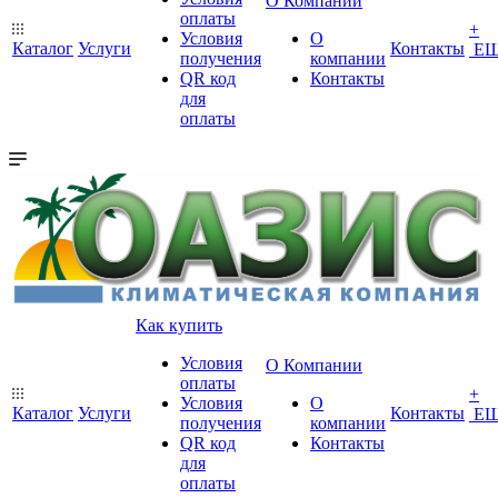
О Компании
оплаты
+
Условия
О
Каталог
Услуги
Контакты
Е
получения
компании
QR код
Контакты
для
оплаты
Как купить
Условия
О Компании
оплаты
+
Условия
О
Каталог
Услуги
Контакты
Е
получения
компании
QR код
Контакты
для
оплаты