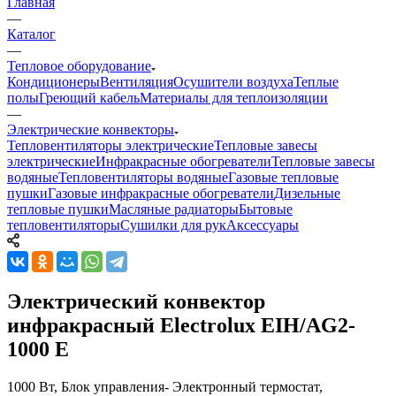
Главная
—
Каталог
—
Тепловое оборудование
Кондиционеры
Вентиляция
Осушители воздуха
Теплые
полы
Греющий кабель
Материалы для теплоизоляции
—
Электрические конвекторы
Тепловентиляторы электрические
Тепловые завесы
электрические
Инфракрасные обогреватели
Тепловые завесы
водяные
Тепловентиляторы водяные
Газовые тепловые
пушки
Газовые инфракрасные обогреватели
Дизельные
тепловые пушки
Масляные радиаторы
Бытовые
тепловентиляторы
Сушилки для рук
Аксессуары
Электрический конвектор
инфракрасный Electrolux EIH/AG2-
1000 E
1000 Вт, Блок управления- Электронный термостат,