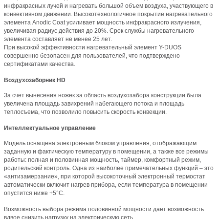
инфракрасных лучей и нагревать большой объем воздуха, участвующего в
конвективном движении. Высокотехнологичное покрытие нагревательного
элемента Anodic Coat усиливает мощность инфракрасного излучения,
увеличивая радиус действия до 20%. Срок службы нагревательного
элемента составляет не менее 25 лет.
При высокой эффективности нагревательный элемент Y-DUOS
совершенно безопасен для пользователей, что подтверждено
сертификатами качества.
Воздухозаборник HD
За счет вынесения ножек за область воздухозабора конструкции была
увеличена площадь завихрений набегающего потока и площадь
теплосъема, что позволило повысить скорость конвекции.
Интеллектуальное управление
Модель оснащена электронным блоком управления, отображающим
заданную и фактическую температуру в помещении, а также все режимы
работы: полная и половинная мощность, таймер, комфортный режим,
родительский контроль. Одна из наиболее примечательных функций – это
«антизамерзание», при которой высокоточный электронный термостат
автоматически включит нагрев прибора, если температура в помещении
опустится ниже +5°С.
Возможность выбора режима половинной мощности дает возможность
вдвое снизить нагрузку на электрическую сеть.