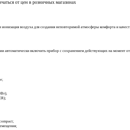
ичаться от цен в розничных магазинах
ионизация воздуха для создания неповторимой атмосферы комфорта и качест
гии автоматически включить прибор с сохранением действующих на момент от
e;
Вт);
ER);
 compact;
ремещения;