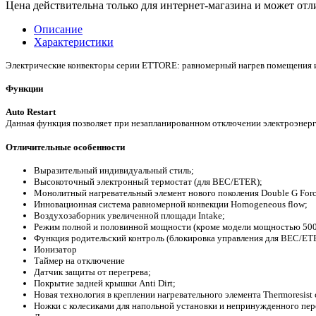
Цена действительна только для интернет-магазина и может отл
Описание
Характеристики
Электрические конвекторы серии ETTORE: равномерный нагрев помещения и 
Функции
Auto Restart
Данная функция позволяет при незапланированном отключении электроэнер
Отличительные особенности
Выразительный индивидуальный стиль;
Высокоточный электронный термостат (для BEC/ETER);
Монолитный нагревательный элемент нового поколения Double G Forc
Инновационная система равномерной конвекции Homogeneous flow;
Воздухозаборник увеличенной площади Intake;
Режим полной и половинной мощности (кроме модели мощностью 500
Функция родительский контроль (блокировка управления для BEC/ET
Ионизатор
Таймер на отключение
Датчик защиты от перегрева;
Покрытие задней крышки Anti Dirt;
Новая технология в креплении нагревательного элемента Thermoresist
Ножки с колесиками для напольной установки и непринужденного пе