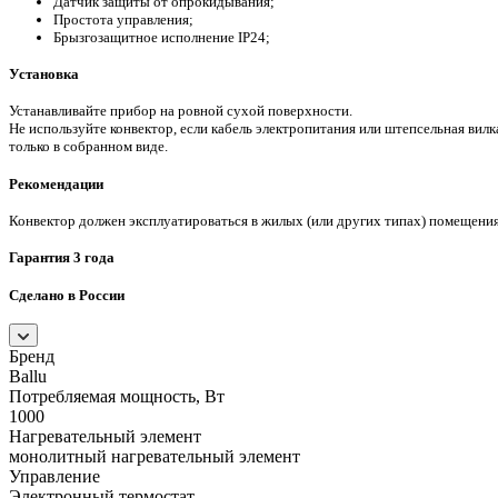
Датчик защиты от опрокидывания;
Простота управления;
Брызгозащитное исполнение IP24;
Установка
Устанавливайте прибор на ровной сухой поверхности.
Не используйте конвектор, если кабель электропитания или штепсельная вил
только в собранном виде.
Рекомендации
Конвектор должен эксплуатироваться в жилых (или других типах) помещения
Гарантия 3 года
Сделано в России
Бренд
Ballu
Потребляемая мощность, Вт
1000
Нагревательный элемент
монолитный нагревательный элемент
Управление
Электронный термостат