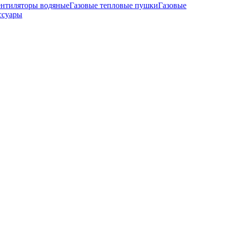
ентиляторы водяные
Газовые тепловые пушки
Газовые
ссуары