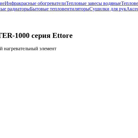
ие
Инфракрасные обогреватели
Тепловые завесы водяные
Теплов
ые радиаторы
Бытовые тепловентиляторы
Сушилки для рук
Аксе
ER-1000 серия Ettore
ый нагревательный элемент