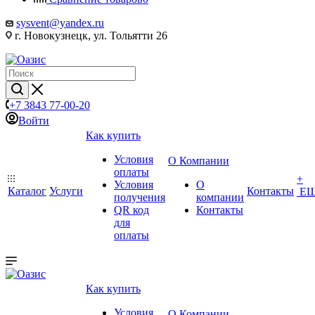
sysvent@yandex.ru
г. Новокузнецк, ул. Тольятти 26
+7 3843 77-00-20
Войти
Как купить
Условия
О Компании
оплаты
+
Условия
О
Каталог
Услуги
Контакты
Е
получения
компании
QR код
Контакты
для
оплаты
Как купить
Условия
О Компании