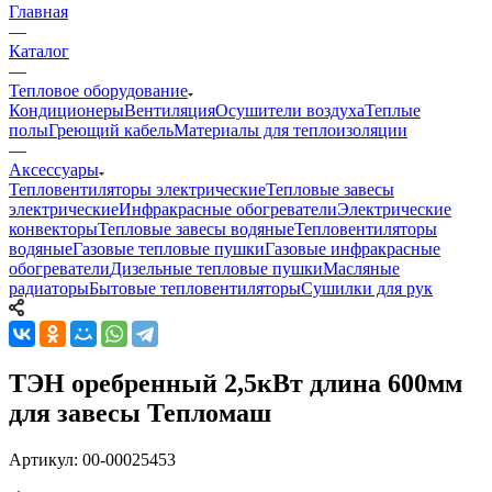
Главная
—
Каталог
—
Тепловое оборудование
Кондиционеры
Вентиляция
Осушители воздуха
Теплые
полы
Греющий кабель
Материалы для теплоизоляции
—
Аксессуары
Тепловентиляторы электрические
Тепловые завесы
электрические
Инфракрасные обогреватели
Электрические
конвекторы
Тепловые завесы водяные
Тепловентиляторы
водяные
Газовые тепловые пушки
Газовые инфракрасные
обогреватели
Дизельные тепловые пушки
Масляные
радиаторы
Бытовые тепловентиляторы
Сушилки для рук
ТЭН оребренный 2,5кВт длина 600мм
для завесы Тепломаш
Артикул:
00-00025453