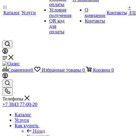
оплаты
+
Условия
О
Каталог
Услуги
Контакты
Е
получения
компании
QR код
Контакты
для
оплаты
Сравнение
0
Избранные товары
0
Корзина
0
Телефоны
+7 3843 77-00-20
Каталог
Услуги
Как купить
Назад