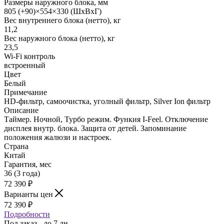
Размеры наружного блока, мм
805 (+90)×554×330 (ШхВхГ)
Вес внутреннего блока (нетто), кг
11,2
Вес наружного блока (нетто), кг
23,5
Wi-Fi контроль
встроенный
Цвет
Белый
Примечание
HD-фильтр, самоочистка, уголный фильтр, Silver Ion фильтр
Описание
Таймер. Ночной, Турбо режим. Функия I-Feel. Отключение
дисплея внутр. блока. Защита от детей. Запоминание
положения жалюзи и настроек.
Страна
Китай
Гарантия, мес
36 (3 года)
72 390
₽
Варианты цен
72 390
₽
Подробности
Под заказ - до 7 дн.