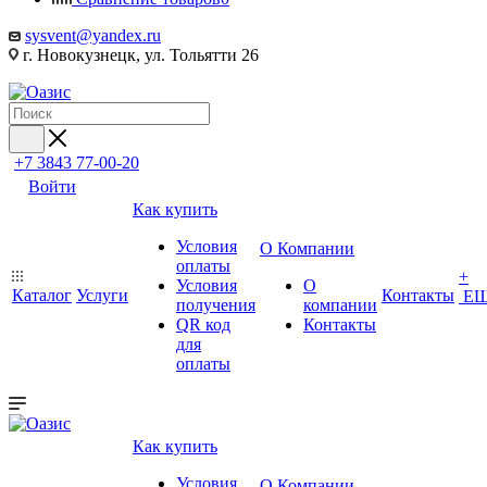
sysvent@yandex.ru
г. Новокузнецк, ул. Тольятти 26
+7 3843 77-00-20
Войти
Как купить
Условия
О Компании
оплаты
+
Условия
О
Каталог
Услуги
Контакты
Е
получения
компании
QR код
Контакты
для
оплаты
Как купить
Условия
О Компании