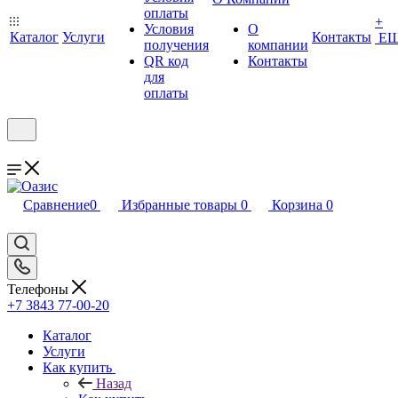
оплаты
+
Условия
О
Каталог
Услуги
Контакты
Е
получения
компании
QR код
Контакты
для
оплаты
Сравнение
0
Избранные товары
0
Корзина
0
Телефоны
+7 3843 77-00-20
Каталог
Услуги
Как купить
Назад