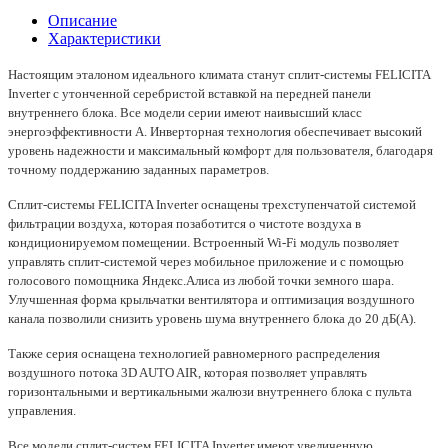
Описание
Характеристики
Настоящим эталоном идеального климата станут сплит-системы FELICITA
Inverter с утонченной серебристой вставкой на передней панели
внутреннего блока. Все модели серии имеют наивысший класс
энергоэффективности А. Инверторная технология обеспечивает высокий
уровень надежности и максимальный комфорт для пользователя, благодаря
точному поддержанию заданных параметров.
Сплит-системы FELICITA Inverter оснащены трехступенчатой системой
фильтрации воздуха, которая позаботится о чистоте воздуха в
кондиционируемом помещении. Встроенный Wi-Fi модуль позволяет
управлять сплит-системой через мобильное приложение и с помощью
голосового помощника Яндекс.Алиса из любой точки земного шара.
Улучшенная форма крыльчатки вентилятора и оптимизация воздушного
канала позволили снизить уровень шума внутреннего блока до 20 дБ(А).
Также серия оснащена технологией равномерного распределения
воздушного потока 3D AUTO AIR, которая позволяет управлять
горизонтальными и вертикальными жалюзи внутреннего блока с пульта
управления.
Все модели сплит-систем FELICITA Inverter имеют увеличенную