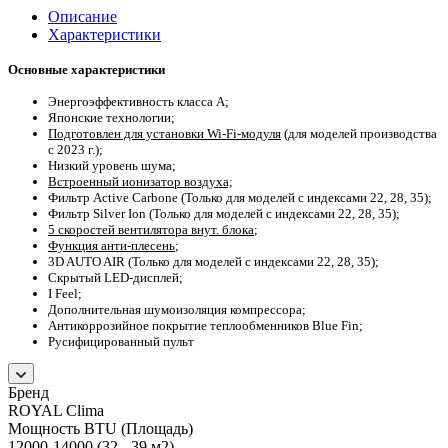
Описание
Характеристики
Основные характеристики
Энергоэффективность класса А;
Японские технологии;
Подготовлен для установки Wi-Fi-модуля
(для моделей производства
c 2023 г.);
Низкий уровень шума;
Встроенный ионизатор воздуха;
Фильтр Active Carbone (Только для моделей с индексами 22, 28, 35);
Фильтр Silver Ion (Только для моделей с индексами 22, 28, 35);
5 скоростей вентилятора внут. блока
;
Функция анти-плесень
;
3D AUTO AIR (Только для моделей с индексами 22, 28, 35);
Скрытый LED-дисплей;
I Feel;
Дополнительная шумоизоляция компрессора;
Антикоррозийное покрытие теплообменников Blue Fin;
Русифицированный пульт
Бренд
ROYAL Clima
Мощность BTU (Площадь)
12000-14000 (32 - 39 м2)