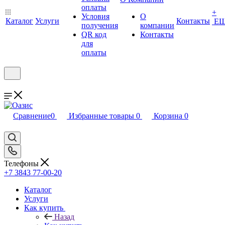
оплаты
+
Условия
О
Каталог
Услуги
Контакты
Е
получения
компании
QR код
Контакты
для
оплаты
Сравнение
0
Избранные товары
0
Корзина
0
Телефоны
+7 3843 77-00-20
Каталог
Услуги
Как купить
Назад