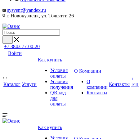
sysvent@yandex.ru
г. Новокузнецк, ул. Тольятти 26
+7 3843 77-00-20
Войти
Как купить
Условия
О Компании
оплаты
+
Условия
О
Каталог
Услуги
Контакты
Е
получения
компании
QR код
Контакты
для
оплаты
Как купить
Условия
О Компании