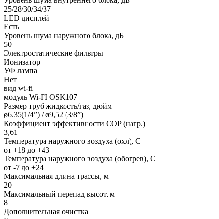
Уровень шума внутреннего блока, дБ
25/28/30/34/37
LED дисплей
Есть
Уровень шума наружного блока, дБ
50
Электростатические фильтры
Ионизатор
УФ лампа
Нет
вид wi-fi
модуль Wi-FI OSK107
Размер труб жидкость/газ, дюйм
ø6.35(1/4”) / ø9,52 (3/8”)
Коэффициент эффективности COP (нагр.)
3,61
Температура наружного воздуха (охл), С
от +18 до +43
Температура наружного воздуха (обогрев), С
от -7 до +24
Максимальная длина трассы, м
20
Максимальный перепад высот, м
8
Дополнительная очистка