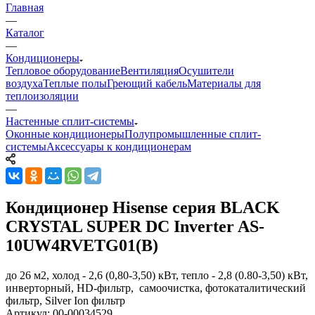
Главная
—
Каталог
—
Кондиционеры
Тепловое оборудование
Вентиляция
Осушители
воздуха
Теплые полы
Греющий кабель
Материалы для
теплоизоляции
—
Настенные сплит-системы
Оконные кондиционеры
Полупромышленные сплит-
системы
Аксессуары к кондиционерам
Кондиционер Hisense серия BLACK
CRYSTAL SUPER DC Inverter AS-
10UW4RVETG01(B)
до 26 м2, холод - 2,6 (0,80-3,50) кВт, тепло - 2,8 (0.80-3,50) кВт,
инверторный, HD-фильтр, самоочистка, фотокаталитический
фильтр, Silver Ion фильтр
Артикул:
00-00034529