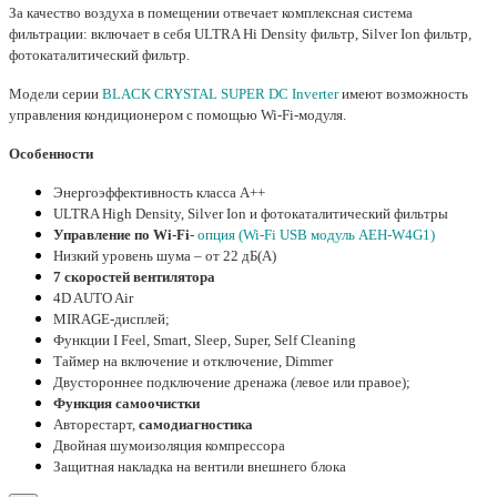
За качество воздуха в помещении отвечает комплексная система
фильтрации: включает в себя ULTRA Hi Density фильтр, Silver Ion фильтр,
фотокаталитический фильтр.
Модели серии
BLACK CRYSTAL SUPER DC Inverter
имеют возможность
управления кондиционером с помощью Wi-Fi-модуля.
Особенности
Энергоэффективность класса А++
ULTRA High Density, Silver Ion и фотокаталитический фильтры
Управление по Wi-Fi
-
опция
(Wi-Fi USB модуль AEH-W4G1)
Низкий уровень шума – от 22 дБ(А)
7 скоростей вентилятора
4D AUTO Air
MIRAGE-дисплей;
Функции I Feel, Smart, Sleep, Super, Self Cleaning
Таймер на включение и отключение, Dimmer
Двустороннее подключение дренажа (левое или правое);
Функция самоочистки
Авторестарт,
самодиагностика
Двойная шумоизоляция компрессора
Защитная накладка на вентили внешнего блока