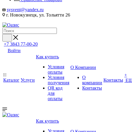
sysvent@yandex.ru
г. Новокузнецк, ул. Тольятти 26
+7 3843 77-00-20
Войти
Как купить
Условия
О Компании
оплаты
+
Условия
О
Каталог
Услуги
Контакты
Е
получения
компании
QR код
Контакты
для
оплаты
Как купить
Условия
О Компании