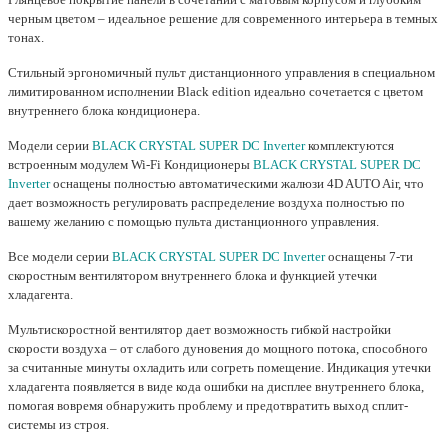
черным цветом – идеальное решение для современного интерьера в темных
тонах.
Стильный эргономичный пульт дистанционного управления в специальном
лимитированном исполнении Black edition идеально сочетается с цветом
внутреннего блока кондиционера.
Модели серии
BLACK CRYSTAL SUPER DC Inverter
комплектуются
встроенным модулем Wi-Fi Кондиционеры
BLACK CRYSTAL SUPER DC
Inverter
оснащены полностью автоматическими жалюзи 4D AUTO Air, что
дает возможность регулировать распределение воздуха полностью по
вашему желанию с помощью пульта дистанционного управления.
Все модели серии
BLACK CRYSTAL SUPER DC Inverter
оснащены 7-ти
скоростным вентилятором внутреннего блока и функцией утечки
хладагента.
Мультискоростной вентилятор дает возможность гибкой настройки
скорости воздуха – от слабого дуновения до мощного потока, способного
за считанные минуты охладить или согреть помещение. Индикация утечки
хладагента появляется в виде кода ошибки на дисплее внутреннего блока,
помогая вовремя обнаружить проблему и предотвратить выход сплит-
системы из строя.