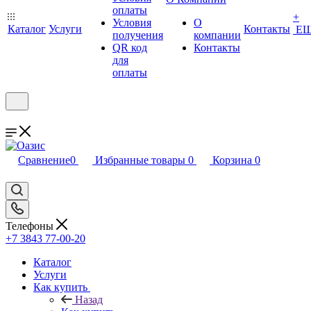
оплаты
+
Условия
О
Каталог
Услуги
Контакты
Е
получения
компании
QR код
Контакты
для
оплаты
Сравнение
0
Избранные товары
0
Корзина
0
Телефоны
+7 3843 77-00-20
Каталог
Услуги
Как купить
Назад