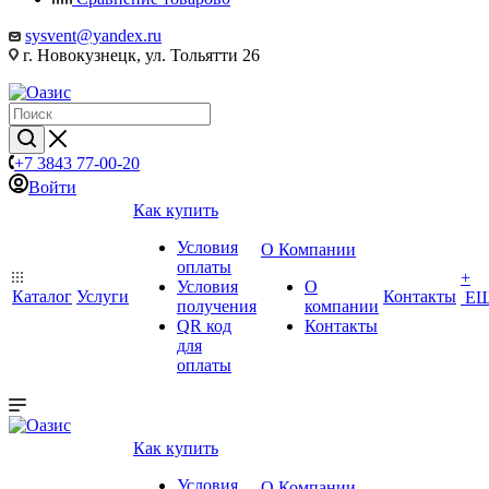
sysvent@yandex.ru
г. Новокузнецк, ул. Тольятти 26
+7 3843 77-00-20
Войти
Как купить
Условия
О Компании
оплаты
+
Условия
О
Каталог
Услуги
Контакты
Е
получения
компании
QR код
Контакты
для
оплаты
Как купить
Условия
О Компании