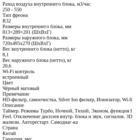
Раход воздуха внутреннего блока, м3/час
250 - 550
Тип фреона
R32
Размеры внутреннего блока, мм
813×289×201 (ШхВхГ)
Размеры наружного блока, мм
720x495x270 (ШхВхГ)
Вес внутреннего блока (нетто), кг
8,1
Вес наружного блока (нетто), кг
20,6
Wi-Fi контроль
встроенный
Цвет
Чёрный матовый
Примечание
HD-фильтр, самоочистка, Silver Ion фильтр, Ионизатор, Wi-fi
Описание
Таймер. Режимы Турбо, Ночной, Тихий, Эконом, функция I
Feel. Отключение дисплея внутр. блока и звук. сигналов. 3D
жалюзи. Авторестарт. Самодиаг-ка
Страна
Китай
Гарантия, мес