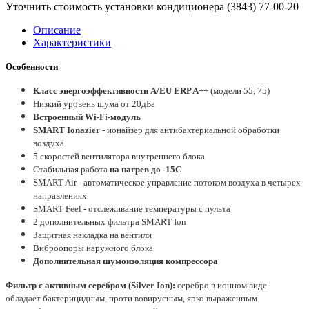
Уточнить стоимость установки кондиционера (3843)
77-00-20
Описание
Характеристики
Особенности
Класс энергоэффективности А/EU ERP A++
(модели 55, 75)
Низкий уровень шума от 20дБа
Встроенный Wi-Fi-модуль
SMART Ionazier
- ионайзер для антибактериальной обработки
воздуха
5 скоростей вентилятора внутреннего блока
Стабильная работа
на нагрев до -15С
SMART Air - автоматическое управление потоком воздуха в четырех
направлениях
SMART Feel - отслеживание температуры с пульта
2 дополнительных фильтра SMART Ion
Защитная накладка на вентили
Виброопоры наружного блока
Дополнительная шумоизоляция компрессора
Фильтр с активным серебром (Silver Ion):
серебро в ионном виде
обладает бактерицидным, проти вовирусным, ярко выраженным