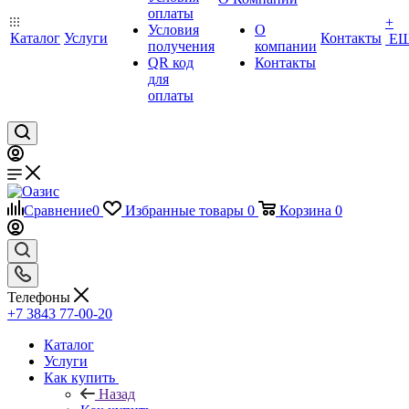
оплаты
+
Условия
О
Каталог
Услуги
Контакты
Е
получения
компании
QR код
Контакты
для
оплаты
Сравнение
0
Избранные товары
0
Корзина
0
Телефоны
+7 3843 77-00-20
Каталог
Услуги
Как купить
Назад