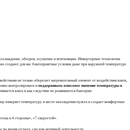
а охлаждение, обогрев, осушение и вентиляцию. Инверторные технологии
но создают для вас благоприятные условия даже при наружной температуре
ствами не только оберегает нагревательный элемент от воздействия влаги,
номно контролировать и
поддерживать плюсовое значение температуры в
вается влага и как следствие не развиваются бактерии.
ер измеряет температуру в месте нахождения пульта и создает комфортные
тока в 4 стороны», «7 скоростей».
с во время отдыха, сна или активной деятельности.