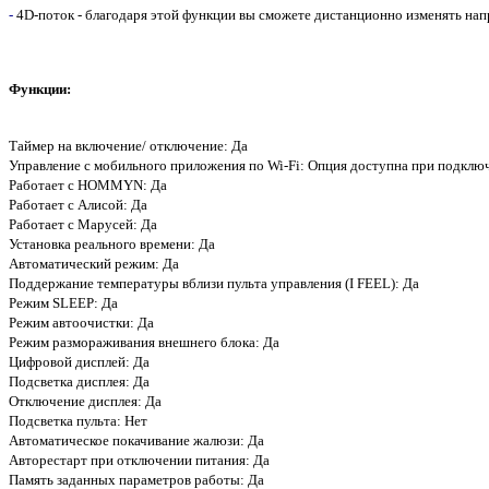
-
4D-поток - благодаря этой функции вы сможете дистанционно изменять на
Функции:
Таймер на включение/ отключение: Да
Управление c мобильного приложения по Wi-Fi: Опция доступна при подклю
Работает с HOMMYN: Да
Работает с Алисой: Да
Работает с Марусей: Да
Установка реального времени: Да
Автоматический режим: Да
Поддержание температуры вблизи пульта управления (I FEEL): Да
Режим SLEEP: Да
Режим автоочистки: Да
Режим размораживания внешнего блока: Да
Цифровой дисплей: Да
Подсветка дисплея: Да
Отключение дисплея: Да
Подсветка пульта: Нет
Автоматическое покачивание жалюзи: Да
Авторестарт при отключении питания: Да
Память заданных параметров работы: Да