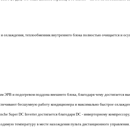
 и охлаждения, теплообменник внутреннего блока полностью очищается и осуш
м ЭРВ и подогревом поддона внешнего блока, благодаря чему достигается выс
еспечивают бесшумную работу кондиционера и максимально быстрое охлажде
nche Super DC Inverter достигается благодаря DC - инверторному компрессор
обходимую температуру в месте нахождения пульта дистанционного управления.