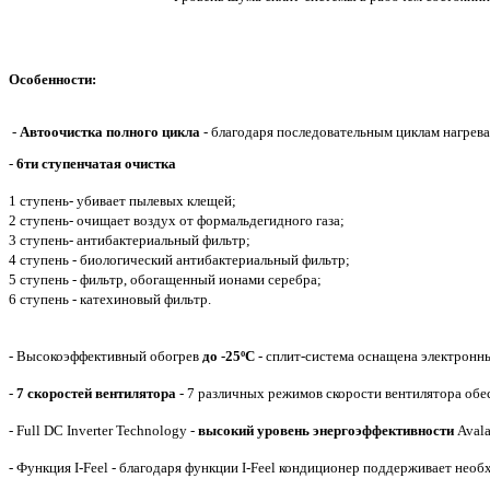
Особенности:
-
Автоочистка полного
цикла
- благодаря последовательным циклам нагрева
-
6ти ступенчатая очистка
1 ступень- убивает пылевых клещей;
2 ступень- очищает воздух от формальдегидного газа;
3 ступень- антибактериальный фильтр;
4 ступень - биологический антибактериальный фильтр;
5 ступень - фильтр, обогащенный ионами серебра;
6 ступень - катехиновый фильтр.
- Высокоэффективный обогрев
до -25ºС
- сплит-система оснащена электронны
-
7 скоростей вентилятора
- 7 различных режимов скорости вентилятора об
- Full DC Inverter Technology -
высокий уровень энергоэффективности
Avala
- Функция I-Feel - благодаря функции I-Feel кондиционер поддерживает не