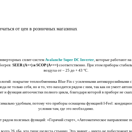
ичаться от цен в розничных магазинах
 инверторных сплит-систем
Avalanche Super DC Inverter
, которые работают н
богрев:
SEER (A++) и SCOP (A+++)
соответственно. При этом приборы стабиль
воздуха от – 25 до + 43 °С.
огий: покрытие теплообменника Blue Fin с усиленными антикоррозийными свой
а не только себя, но и то, что находится рядом с ним, так как он умеет авто
 и функция автоочистки полного цикла, благодаря которой в приборе не скапли
имально удобным, потому что приборы оснащены функцией I-Feel: кондицион
условия там, где это необходимо.
т рядом полезных функций: «Горячий старт», «Автоматическое направление по
сего 26 дБа, что тише шелеста страниц. Это значит – ничто не побеспокоит ва