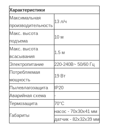
Характеристики
Максимальная
13 л/ч
производительность
Макс. высота
10 м
подъема
Макс. высота
1.5 м
всасывания
Электропитание
220-240В~ 50/60 Гц
Потребляемая
19 Вт
мощность
Пылевлагозащита
IP20
Аварийная схема
-
Термозащита
70°C
насос - 70x30x41 мм
Габариты
датчик - 82x32x39 мм