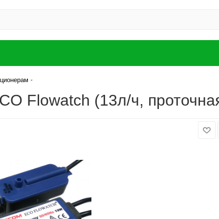
иционерам
O Flowatch (13л/ч, проточна